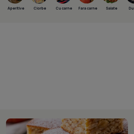
Aperitive
Ciorbe
Cu carne
Fara carne
Salate
Dul