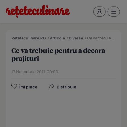
Reteteculinare.RO
/
Articole
/
Diverse
/
Ce va trebuie pentru a decora prajituri
Ce va trebuie pentru a decora
prajituri
17 Noiembrie 2011, 00:00
Îmi place
Distribuie