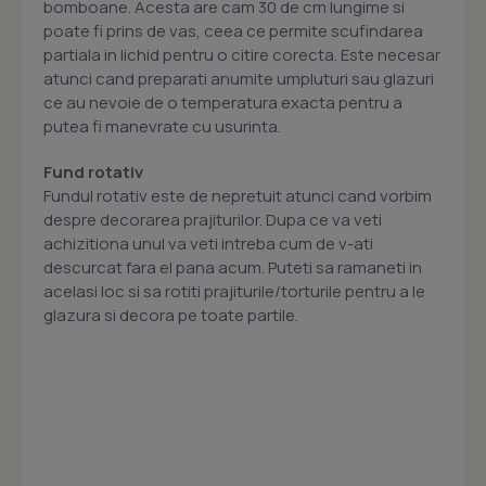
bomboane. Acesta are cam 30 de cm lungime si
poate fi prins de vas, ceea ce permite scufindarea
partiala in lichid pentru o citire corecta. Este necesar
atunci cand preparati anumite umpluturi sau glazuri
ce au nevoie de o temperatura exacta pentru a
putea fi manevrate cu usurinta.
Fund rotativ
Fundul rotativ este de nepretuit atunci cand vorbim
despre decorarea prajiturilor. Dupa ce va veti
achizitiona unul va veti intreba cum de v-ati
descurcat fara el pana acum. Puteti sa ramaneti in
acelasi loc si sa rotiti prajiturile/torturile pentru a le
glazura si decora pe toate partile.