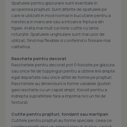
Spatulele pentru glazurare sunt esentiale in
acoperirea prajiturii. Sunt diferite de spatulele pe
care le utilizati in mod normal in bucutarie pentru a
mesteca in mancare sau a intoarce friptura din
tigaie. Arata mai mult ca niste cutite cu lame
rotunjite. Spatulele unghiulare sunt mai usor de
utilizat, fiind mai flexibile si conferind o finisare mai
calitativa.
Raschete pentru decorat
Raschetele pentru decorat pot fi folosite pe glazura
sau orice fel de toppinguri pentru a obtine linii drepte
egal departate sau orice altfel de forme pe prajituri.
Raschetele au dimensiuni si forme variabile (puteti
gasi raschete cu un capat drept, folosit pentru a
indrepta suprafetele fara a imprima nici un fel de
textura).
Cutite pentru prajituri, fondant sau martipan
Cutitele pentru prajituri au forme speciale, ceea ce
confera prajiturilor un aspect placut. In plus, va pot