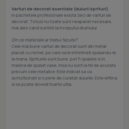
Varfuri de decorat esentiale (duiuri/sprituri)
In pachetele profesionale exista zeci de varfuri de
decorat. Totusi nu toate sunt neaparat necesare,
mai ales cand sunteti la inceputul drumului.
Din ce materiale ar trebui facute?
Cele mai bune varfuri de decorat sunt din metal
placat cu nichel, pe care sa le intretineti spalandu-le
la mana. Spriturile sunt bune, pot fi spalate si in
masina de spalat vase, insa nu sunt la fel de acurate
precum cele metalice. Este indicat sa va
achizitionati si o perie de curatat duiurile. Este ieftina
si se poate dovedi foarte utila.