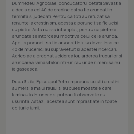
Dumnezeu. Agricolae, conducatorul cetatii Sevastia
a decis ca cei 40 de credinciosi sa fie aruncati in
temnita si judecati. Pentru ca toti au refuzat sa
renunte la crestinism, acesta a poruncit sa fie ucisi
cu pietre. Asta nu s-a intamplat, pentru ca pietrele
aruncate se intorceau impotriva celui ce le arunca.
Apoi, a poruncit sa fie aruncati intr-un iezer, insa cei
40 de mucenici au supravietuit si acestei incercari.
Agricolae a ordonat uciderea lor, arderea trupurilor si
aruncarea ramasitelor intr-un rau unde nimeni sa nu
le gaseasca.
Dupa 3 zile, Episcopul Petru impreuna cu alti crestini
au mers la malul raului si au cules moastele care
luminau in intuneric si puteau fi observate cu
usurinta. Astazi, acestea sunt imprastiate in toate
colturile lumii.