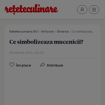
Reteteculinare.RO
/
Articole
/
Diverse
/
Ce simbolizeaza mucenicii?
Ce simbolizeaza mucenicii?
06 Martie 2014, 00:00
Îmi place
Distribuie