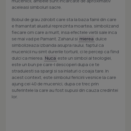
mucenicii, ambele sunt incarcate de aproximativ
aceleasi simboluri sacre.
Bobul de grau zdrobit care sta la baza fainii din care
e framantat aluatul reprezinta moartea, simbolizand
fiecare om care a murit, insa efectele vietii sale inca
se mai vad pe Pamant. Zaharul si
mierea
dulce
simbolizeaza izbanda asupra raului, faptul ca
mucenicii nu simt durerile torturii, ci le percep ca fiind
dulci ca mierea.
Nuca
este un simbol al teologiei,
este un bun pe care-l descoperi dupa ce te
straduiesti sa spargi si sa inlaturi o coaja tare. In
acest context, este simbolul fericirii vesnice la care
ajung cei 40 de mucenici, dupa ce trec prin
suferintele la care au fost supusi din cauza credintei
lor.