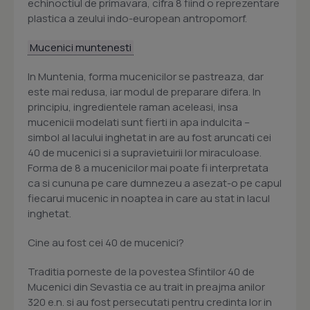
echinoctiul de primavara, cifra 8 fiind o reprezentare
plastica a zeului indo-european antropomorf.
Mucenici muntenesti
In Muntenia, forma mucenicilor se pastreaza, dar
este mai redusa, iar modul de preparare difera. In
principiu, ingredientele raman aceleasi, insa
mucenicii modelati sunt fierti in apa indulcita –
simbol al lacului inghetat in are au fost aruncati cei
40 de mucenici si a supravietuirii lor miraculoase.
Forma de 8 a mucenicilor mai poate fi interpretata
ca si cununa pe care dumnezeu a asezat-o pe capul
fiecarui mucenic in noaptea in care au stat in lacul
inghetat.
Cine au fost cei 40 de mucenici?
Traditia porneste de la povestea Sfintilor 40 de
Mucenici din Sevastia ce au trait in preajma anilor
320 e.n. si au fost persecutati pentru credinta lor in