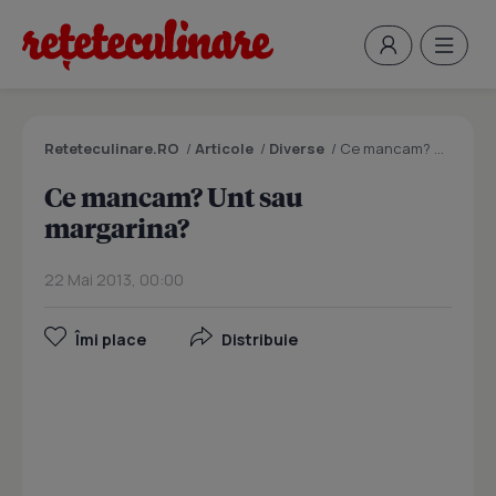
Reteteculinare.RO
/
Articole
/
Diverse
/
Ce mancam? Unt sau margarina?
Ce mancam? Unt sau
margarina?
22 Mai 2013, 00:00
Îmi place
Distribuie