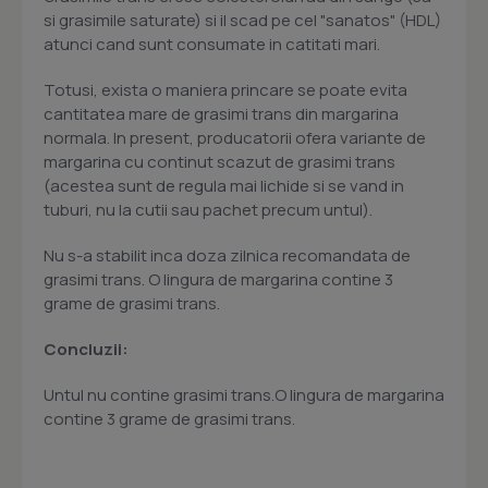
si grasimile saturate) si il scad pe cel "sanatos" (HDL)
atunci cand sunt consumate in catitati mari.
Totusi, exista o maniera princare se poate evita
cantitatea mare de grasimi trans din margarina
normala. In present, producatorii ofera variante de
margarina cu continut scazut de grasimi trans
(acestea sunt de regula mai lichide si se vand in
tuburi, nu la cutii sau pachet precum untul).
Nu s-a stabilit inca doza zilnica recomandata de
grasimi trans. O lingura de margarina contine 3
grame de grasimi trans.
Concluzii:
Untul nu contine grasimi trans.O lingura de margarina
contine 3 grame de grasimi trans.