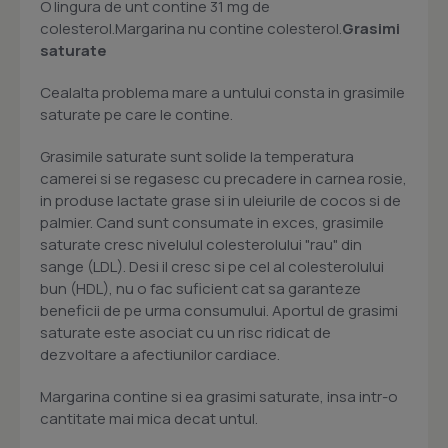
O lingura de unt contine 31 mg de
colesterol.Margarina nu contine colesterol.
Grasimi
saturate
Cealalta problema mare a untului consta in grasimile
saturate pe care le contine.
Grasimile saturate sunt solide la temperatura
camerei si se regasesc cu precadere in carnea rosie,
in produse lactate grase si in uleiurile de cocos si de
palmier. Cand sunt consumate in exces, grasimile
saturate cresc nivelulul colesterolului "rau" din
sange (LDL). Desi il cresc si pe cel al colesterolului
bun (HDL), nu o fac suficient cat sa garanteze
beneficii de pe urma consumului. Aportul de grasimi
saturate este asociat cu un risc ridicat de
dezvoltare a afectiunilor cardiace.
Margarina contine si ea grasimi saturate, insa intr-o
cantitate mai mica decat untul.