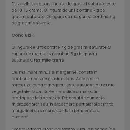
Doza zilnica recomandata de grasimi saturate este
de 10-15 grame. O lingura de unt contine 7 g de
grasimi saturate. O lingura de margarina contine 3 g
de grasimi saturate.
Concluzii:
O lingura de unt contine 7 g de grasimi saturate.O
lingura de margarina contine 3 g de grasimi
saturate.
Grasimile trans
Cel mai mare minus al margarinei consta in
continutul sau de grasimi trans. Acestea se
formeaza cand hidrogenul este adaugat in uleiurile
vegetale, facandu-le mai solide si mai putin
predispuse la a se strica. Procesul de numeste
"hidrogenare" sau "hidrogenare partiala" si permite
margarinei sa ramana solida la temperatura
camerei.
Grasimile trans cresc colesterolul rau din sange (ca