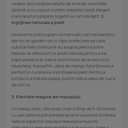
vedere
Ayurveda
secatuite de energie esentiala
(
prana
) si nu va pot conferi radianta (
ojas
).Alegeti
mancaruri proaspete si gatiti-le cat mai light.
2.
Ingrijirea naturala a pielii
Deseori ne preocupam sa mancam cat mai sanatos,
dar nu ne gandim nici o clipa la efectele pe care
substantele chimice le au asupra pielii noastre.
Natura ne ofera tot ce avem nevoie pentru a ne
ingriji pielea si ar trebui sa profitam de acest lucru.
Musetelul, trandafirii, uleiul de mango functioneaza
perfect in curatarea si protejarea pielii. Pentru a
exfolia si a hidrata pielea, puteti utiliza uleiul de nuca
de cocos.
3. Efectele magice ale masajului
Un masaj zilnic, efectuat chiar si timp de 5-10 minute
cu ulei obtinut prin presare la rece va poate schimba
radical aspectul. Masajul relaxeaza muschii,
stimuleaza drenarea limfatica si buna circulatie a