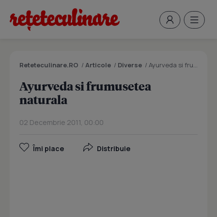
Reteteculinare.RO
/
Articole
/
Diverse
/
Ayurveda si frumusetea naturala
Ayurveda si frumusetea
naturala
02 Decembrie 2011, 00:00
Îmi place
Distribuie