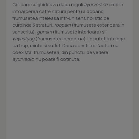
Cei care se ghideaza dupa reguli
ayurvedice
cred in
intoarcerea catre natura pentru a dobandi
frumusetea inteleasa intr-un sens holistic ce
curpinde 3 straturi:
roopam
(frumusete exterioara in
sanscrita),
gunam
(frumusete interioara) si
vayastyag
(frumusetea perpetua). Le puteti intelege
ca trup, minte si suflet. Daca acesti trei factori nu
coexista, frumusetea, din punctul de vedere
ayurvedic
, nu poate fi obtinuta.