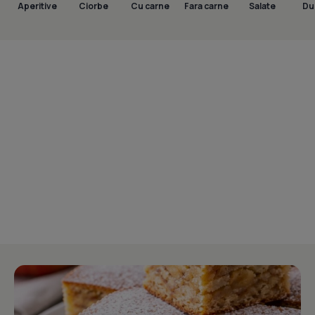
Aperitive
Ciorbe
Cu carne
Fara carne
Salate
Dul