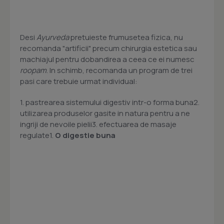
Desi
Ayurveda
pretuieste frumusetea fizica, nu
recomanda "artificii" precum chirurgia estetica sau
machiajul pentru dobandirea a ceea ce ei numesc
roopam
. In schimb, recomanda un program de trei
pasi care trebuie urmat individual:
1. pastrearea sistemului digestiv intr-o forma buna2.
utilizarea produselor gasite in natura pentru a ne
ingriji de nevoile pielii3. efectuarea de masaje
regulate1.
O digestie buna