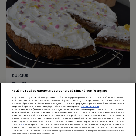
DULCIURI
Prajitura rasturnata cu mere
Nouă ne pasă ca datele tale personale să rămână confidențiale
Noi și partenerii noștri
1017
stocăm și/sau accesăm informații pe dispozitivul dvs., precum identificatorii cookie unici
pentru prelucrarea datelor cu caracter personal. Puteți accepta sau gestiona preferințele dvs. făcând clic mai jos,
respectiv vă puteți opune utilizării unui interes legitim în orice moment pe pagina cu politica de confidențialitate. Aceste
Îmi place
Distribuie
alegeri vor fi raportate partenerilor noștri și nu vă vor afecta navigarea.
Mai multe detalii
Noi si partenerii nostri (retelele de socializare si agentiile de publicitate partenere, precum si furnizorii nostri de servicii
de date analitice) prelucram date pentru a permite website-ului sa functioneze, pentru a personaliza continutul si
anunturile publicitare afisate in functie de interesele si/sau profilul dvs., pentru a va oferi functionalitati aferente
retelelor de socializare si pentru a analiza traficul pe website. Beneficiati de drepturile prevazute de art. 15-22 din
GDPR in legatura cu prelucrarea datelor cu caracter personal. Aceste drepturi pot fi exercitate prin modalitatea
indicata
aici
. Prin click pe “ACCEPT TOATE”, acceptati folosirea tuturor Tehnologiilor de tip Cookie, care implica inclusiv
acceptul dvs. cu privire la stocarea/accesarea informatiilor de catre Vendor-ii cu care colaboram. Prin click pe “VREAU
SA MODIFIC SETARILE INDIVIDUAL” puteti schimba preferintele in mod individual, mai putin cele legate de cookie strict
necesare pentru functionarea website-ului.