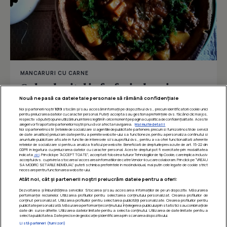
MANCARURI CU CARNE
Gulas de vitel in farfurie de paine
Nouă ne pasă ca datele tale personale să rămână confidențiale
Noi și partenerii noștri
1019
stocăm și/sau accesăm informații pe dispozitivul dvs., precum identificatorii cookie unici
pentru prelucrarea datelor cu caracter personal. Puteți accepta sau gestiona preferințele dvs. făcând clic mai jos,
respectiv vă puteți opune utilizării unui interes legitim în orice moment pe pagina cu politica de confidențialitate. Aceste
Îmi place
Distribuie
alegeri vor fi raportate partenerilor noștri și nu vă vor afecta navigarea.
Mai multe detalii
Noi si partenerii nostri (retelele de socializare si agentiile de publicitate partenere, precum si furnizorii nostri de servicii
de date analitice) prelucram date pentru a permite website-ului sa functioneze, pentru a personaliza continutul si
anunturile publicitare afisate in functie de interesele si/sau profilul dvs., pentru a va oferi functionalitati aferente
retelelor de socializare si pentru a analiza traficul pe website. Beneficiati de drepturile prevazute de art. 15-22 din
GDPR in legatura cu prelucrarea datelor cu caracter personal. Aceste drepturi pot fi exercitate prin modalitatea
indicata
aici
. Prin click pe “ACCEPT TOATE”, acceptati folosirea tuturor Tehnologiilor de tip Cookie, care implica inclusiv
acceptul dvs. cu privire la stocarea/accesarea informatiilor de catre Vendor-ii cu care colaboram. Prin click pe “VREAU
SA MODIFIC SETARILE INDIVIDUAL” puteti schimba preferintele in mod individual, mai putin cele legate de cookie strict
necesare pentru functionarea website-ului.
Atât noi, cât și partenerii noștri prelucrăm datele pentru a oferi:
Dezvoltarea și îmbunătățirea serviciilor. Stocarea și/sau accesarea informațiilor de pe un dispozitiv. Măsurarea
performanței reclamelor. Utilizarea profilurilor pentru selectarea conținutului personalizat. Crearea profilurilor de
conținut personalizat. Utilizarea profilurilor pentru selectarea publicității personalizate. Crearea profilurilor pentru
publicitate personalizată. Măsurarea performanței conținutului. Înțelegerea publicului prin statistici sau combinații de
date din surse diferite. Utilizarea datelor limitate pentru a selecta conținutul. Utilizarea de date limitate pentru a
selecta publicitatea. Date precise de geolocație și identificarea prin scanarea dispozitivului.
Listă parteneri (furnizori)