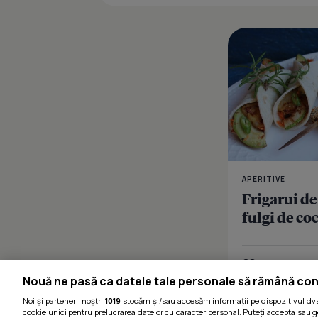
APERITIVE
Frigarui de
fulgi de co
Îmi place
Nouă ne pasă ca datele tale personale să rămână con
Noi și partenerii noștri
1019
stocăm și/sau accesăm informații pe dispozitivul dvs.
cookie unici pentru prelucrarea datelor cu caracter personal. Puteți accepta sau g