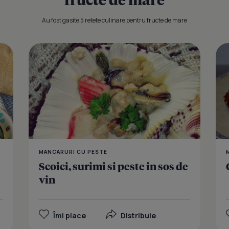
Au fost gasite 5 retete culinare pentru fructe de mare
Bulgur cu mi
MANCARURI CU PESTE
Scoici, surimi si peste in sos de
vin
Îmi place
Distribuie