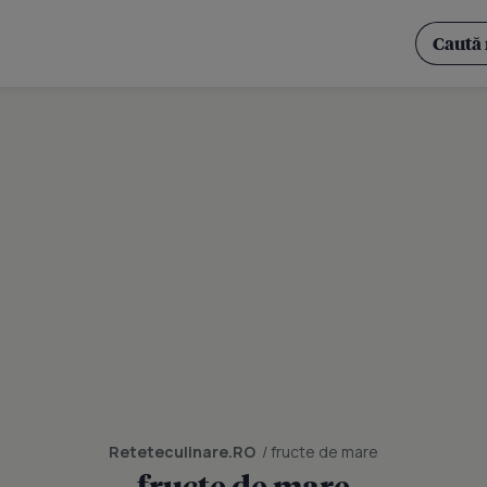
Reteteculinare.RO
/ fructe de mare
fructe de mare