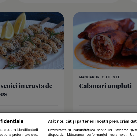
MANCARURI CU PESTE
 scoici in crusta de
Calamari umpluti
cos
Distribuie
Îmi place
Dist
fidențiale
Atât noi, cât și partenerii noștri prelucrăm dat
, precum identificatorii
Dezvoltarea și îmbunătățirea serviciilor. Stocarea și/
estiona preferințele dvs.
dispozitiv. Măsurarea performanței reclamelor. Utili