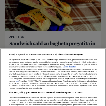
APERITIVE
Sandwich cald cu bagheta pregatita in
casa
Nouă ne pasă ca datele tale personale să rămână confidențiale
Noi și partenerii noștri
1019
stocăm și/sau accesăm informații pe dispozitivul dvs., precum identificatorii cookie unici
pentru prelucrarea datelor cu caracter personal. Puteți accepta sau gestiona preferințele dvs. făcând clic mai jos,
respectiv vă puteți opune utilizării unui interes legitim în orice moment pe pagina cu politica de confidențialitate. Aceste
Îmi place
Distribuie
alegeri vor fi raportate partenerilor noștri și nu vă vor afecta navigarea.
Mai multe detalii
Noi si partenerii nostri (retelele de socializare si agentiile de publicitate partenere, precum si furnizorii nostri de servicii
de date analitice) prelucram date pentru a permite website-ului sa functioneze, pentru a personaliza continutul si
anunturile publicitare afisate in functie de interesele si/sau profilul dvs., pentru a va oferi functionalitati aferente
retelelor de socializare si pentru a analiza traficul pe website. Beneficiati de drepturile prevazute de art. 15-22 din
GDPR in legatura cu prelucrarea datelor cu caracter personal. Aceste drepturi pot fi exercitate prin modalitatea
indicata
aici
. Prin click pe “ACCEPT TOATE”, acceptati folosirea tuturor Tehnologiilor de tip Cookie, care implica inclusiv
acceptul dvs. cu privire la stocarea/accesarea informatiilor de catre Vendor-ii cu care colaboram. Prin click pe “VREAU
SA MODIFIC SETARILE INDIVIDUAL” puteti schimba preferintele in mod individual, mai putin cele legate de cookie strict
necesare pentru functionarea website-ului.
Atât noi, cât și partenerii noștri prelucrăm datele pentru a oferi:
Dezvoltarea și îmbunătățirea serviciilor. Stocarea și/sau accesarea informațiilor de pe un dispozitiv. Măsurarea
performanței reclamelor. Utilizarea profilurilor pentru selectarea conținutului personalizat. Crearea profilurilor de
conținut personalizat. Utilizarea profilurilor pentru selectarea publicității personalizate. Crearea profilurilor pentru
publicitate personalizată. Măsurarea performanței conținutului. Înțelegerea publicului prin statistici sau combinații de