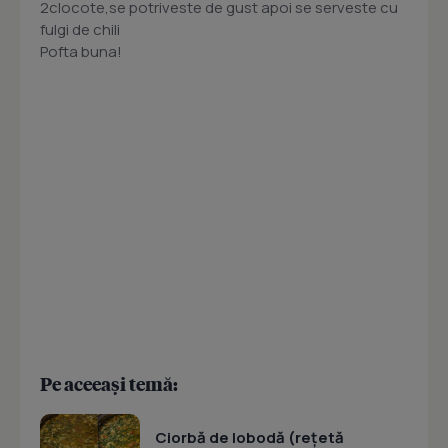
2clocote,se potriveste de gust apoi se serveste cu
fulgi de chili
Pofta buna!
Pe aceeași temă:
Ciorbă de lobodă (rețetă