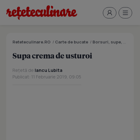
Reteteculinare.RO
/
Carte de bucate
/
Borsuri, supe, ciorbe
Supa crema de usturoi
Rețetă de
Iancu Lubita
Publicat: 11 Februarie 2019, 09:05