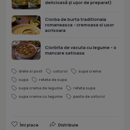
delicioasă și ușor de preparat)
Ciorba de burta traditionala
romaneasca - cremoasa si usor
acrisoara
Ciorbita de vacuta cu legume - o
mancare satioasa
diete si post
usturoi
supa crema
supa
reteta de supa
supa crema de legume
reteta supa
supa crema cu legume
pasta de usturoi
Îmi place
Distribuie