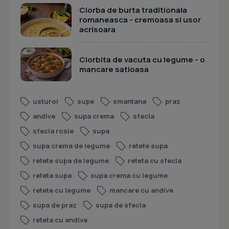
Ciorba de burta traditionala
romaneasca - cremoasa si usor
acrisoara
Ciorbita de vacuta cu legume - o
mancare satioasa
usturoi
supe
smantana
praz
andive
supa crema
sfecla
sfecla rosie
supa
supa crema de legume
retete supa
retete supa de legume
reteta cu sfecla
reteta supa
supa crema cu legume
retete cu legume
mancare cu andive
supa de praz
supa de sfecla
reteta cu andive