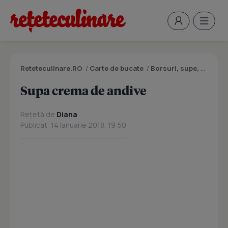
Reteteculinare.RO
/
Carte de bucate
/
Borsuri, supe, ciorbe
Supa crema de andive
Rețetă de
Diana
Publicat: 14 Ianuarie 2018, 19:50