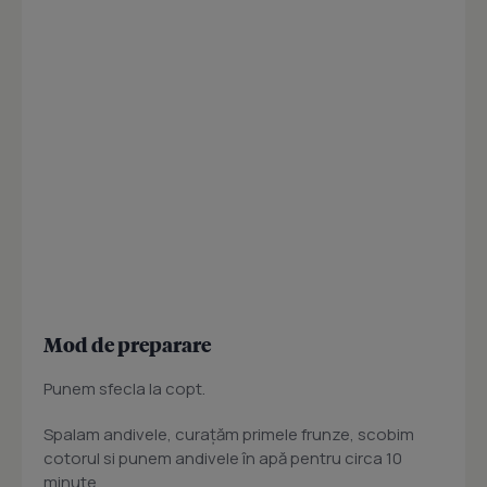
Mod de preparare
Punem sfecla la copt.
Spalam andivele, curațăm primele frunze, scobim
cotorul si punem andivele în apă pentru circa 10
minute.