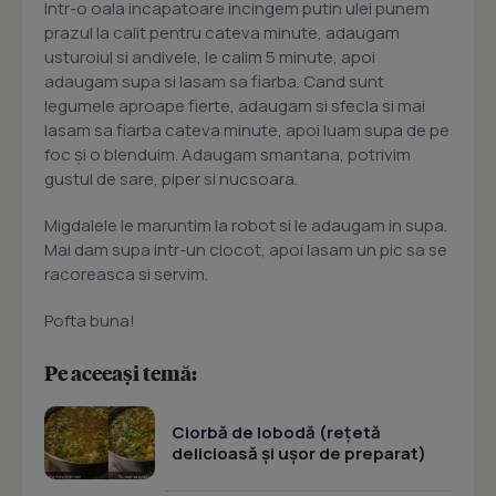
Intr-o oala incapatoare incingem putin ulei punem
prazul la calit pentru cateva minute, adaugam
usturoiul si andivele, le calim 5 minute, apoi
adaugam supa si lasam sa fiarba. Cand sunt
legumele aproape fierte, adaugam si sfecla si mai
lasam sa fiarba cateva minute, apoi luam supa de pe
foc și o blenduim. Adaugam smantana, potrivim
gustul de sare, piper si nucsoara.
Migdalele le maruntim la robot si le adaugam in supa.
Mai dam supa intr-un clocot, apoi lasam un pic sa se
racoreasca si servim.
Pofta buna!
Pe aceeași temă:
Ciorbă de lobodă (rețetă
delicioasă și ușor de preparat)