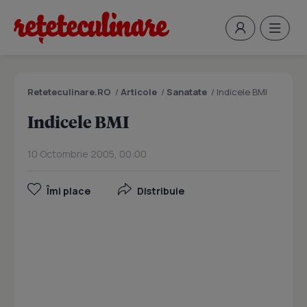
Reteteculinare.RO
/
Articole
/
Sanatate
/
Indicele BMI
Indicele BMI
10 Octombrie 2005, 00:00
Îmi place
Distribuie