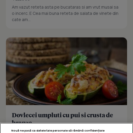
Am vazut reteta asta pe bucataras si am vrut musai sa
o incerc. E Cea mai buna reteta de salata de vinete din
cate am...
Dovlecei umpluti cu pui si crusta de
branza
Nouă ne pasă ca datele tale personale să rămână confidențiale
Reteta delicioasa de dovlecei umpluti cu pui si crusta