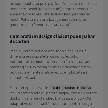
Un spot publicitar pe o platformă de social media cu
acoperire locală (raza de 5 km) pentru aceeași
audiență costă 400-800 lei/lună fără garanția de
reach. Paharul personalizat generează impresii
garantate, cu fiecare băutură livrată.
Cum arată un design eficient pe un pahar
de carton
Principii care funcționează: logo clar și lizibil la
dimensiunea suprafeței disponibile, culori
consistente cu identitatea vizuală, eventual un
hashtag sau un mesaj scurt. Supraîncărcarea cu
text sau elemente grafice reduce lizibilitatea și
impactul vizual.
Furnizorii specializați în
soluții ambalare HoReCa
includ atât pahare cu perete simplu, cât și cu perete
dublu, în variante standard kraft sau alb, cu MOQ
adaptat volumului unității și suport pentru design.