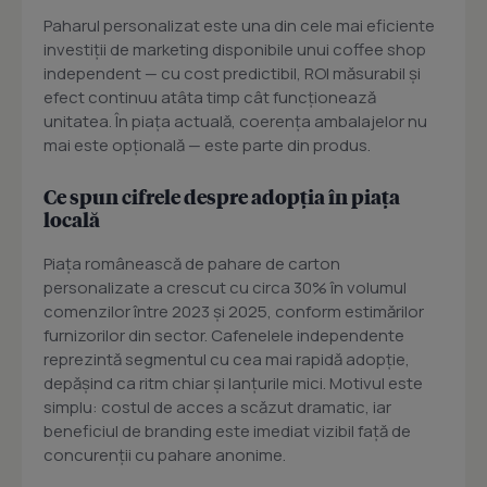
Paharul personalizat este una din cele mai eficiente
investiții de marketing disponibile unui coffee shop
independent — cu cost predictibil, ROI măsurabil și
efect continuu atâta timp cât funcționează
unitatea. În piața actuală, coerența ambalajelor nu
mai este opțională — este parte din produs.
Ce spun cifrele despre adopția în piața
locală
Piața românească de pahare de carton
personalizate a crescut cu circa 30% în volumul
comenzilor între 2023 și 2025, conform estimărilor
furnizorilor din sector. Cafenelele independente
reprezintă segmentul cu cea mai rapidă adopție,
depășind ca ritm chiar și lanțurile mici. Motivul este
simplu: costul de acces a scăzut dramatic, iar
beneficiul de branding este imediat vizibil față de
concurenții cu pahare anonime.