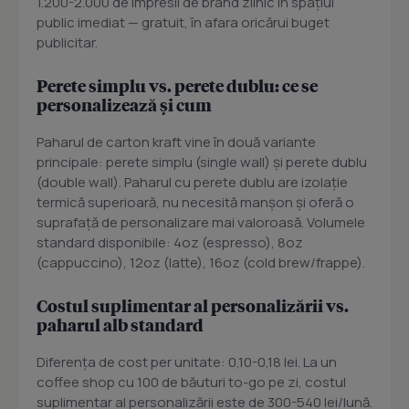
1.200-2.000 de impresii de brand zilnic în spațiul
public imediat — gratuit, în afara oricărui buget
publicitar.
Perete simplu vs. perete dublu: ce se
personalizează și cum
Paharul de carton kraft vine în două variante
principale: perete simplu (single wall) și perete dublu
(double wall). Paharul cu perete dublu are izolație
termică superioară, nu necesită manșon și oferă o
suprafață de personalizare mai valoroasă. Volumele
standard disponibile: 4oz (espresso), 8oz
(cappuccino), 12oz (latte), 16oz (cold brew/frappe).
Costul suplimentar al personalizării vs.
paharul alb standard
Diferența de cost per unitate: 0,10-0,18 lei. La un
coffee shop cu 100 de băuturi to-go pe zi, costul
suplimentar al personalizării este de 300-540 lei/lună.