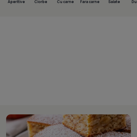
Aperitive
Ciorbe
Cu carne
Fara carne
Salate
Dul