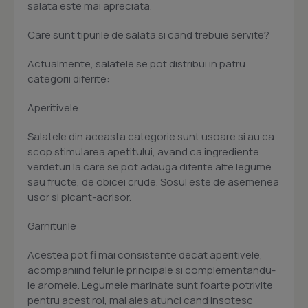
salata este mai apreciata.
Care sunt tipurile de salata si cand trebuie servite?
Actualmente, salatele se pot distribui in patru
categorii diferite:
Aperitivele
Salatele din aceasta categorie sunt usoare si au ca
scop stimularea apetitului, avand ca ingrediente
verdeturi la care se pot adauga diferite alte legume
sau fructe, de obicei crude. Sosul este de asemenea
usor si picant-acrisor.
Garniturile
Acestea pot fi mai consistente decat aperitivele,
acompaniind felurile principale si complementandu-
le aromele. Legumele marinate sunt foarte potrivite
pentru acest rol, mai ales atunci cand insotesc