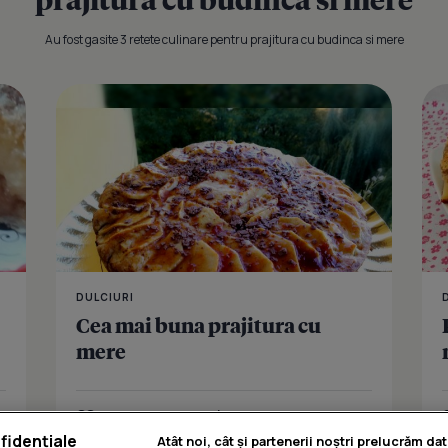
Au fost gasite 3 retete culinare pentru prajitura cu budinca si mere
Prajitura cu
DULCIURI
Cea mai buna prajitura cu
mere
Îmi place
Distribuie
fidențiale
Atât noi, cât și partenerii noștri prelucrăm dat