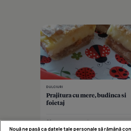
DULCIURI
Prajitura cu mere, budinca si
foietaj
Îmi place
Distribuie
Nouă ne pasă ca datele tale personale să rămână con