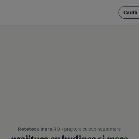
Reteteculinare.RO
/ prajitura cu budinca si mere
prajitura cu budinca si mere