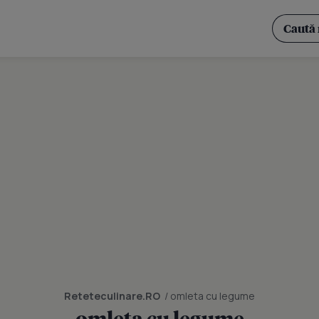
Reteteculinare.RO
/ omleta cu legume
omleta cu legume