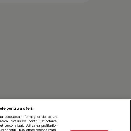
Omleta cu sparanghel
ele pentru a oferi:
sau accesarea informațiilor de pe un
zarea profilurilor pentru selectarea
t personalizat. Utilizarea profilurilor
urilor pentru publicitate personalizată.