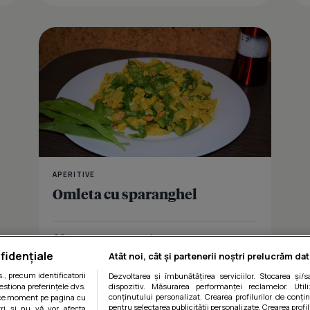
APERITIVE
Omleta cu sparanghel
Îmi place
Distribuie
fidențiale
Atât noi, cât și partenerii noștri prelucrăm dat
, precum identificatorii
Dezvoltarea și îmbunătățirea serviciilor. Stocarea și/
estiona preferințele dvs.
dispozitiv. Măsurarea performanței reclamelor. Utili
conținutului personalizat. Crearea profilurilor de conținu
orice moment pe pagina cu
pentru selectarea publicității personalizate. Crearea profil
ștri și nu vă vor afecta