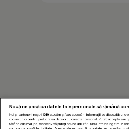
Nouă ne pasă ca datele tale personale să rămână con
Noi și partenerii noștri
1019
stocăm și/sau accesăm informații pe dispozitivul dvs.
cookie unici pentru prelucrarea datelor cu caracter personal. Puteți accepta sau g
făcând clic mai jos, respectiv vă puteți opune utilizării unui interes legitim în 
politica de confidențialitate. Aceste alegeri vor fi raportate partenerilor no