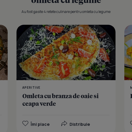
Au fost gasite 4 retete culinare pentru omleta cu legume
Tortilla cu 
APERITIVE
Omleta cu branza de oaie si
ceapa verde
Îmi place
Distribuie