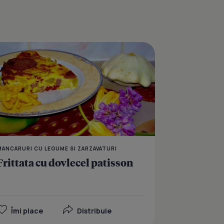
spanac
Omleta cu branza de oa
MANCARURI CU LEGUME SI ZARZAVATURI
Frittata cu dovlecel patisson
Îmi place
Distribuie