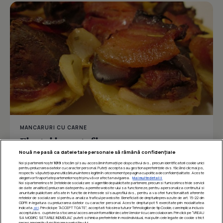
MANCARURI CU CARNE
Ficatei in cartofi
Nouă ne pasă ca datele tale personale să rămână confidențiale
Noi și partenerii noștri
1019
stocăm și/sau accesăm informații pe dispozitivul dvs., precum identificatorii cookie unici
pentru prelucrarea datelor cu caracter personal. Puteți accepta sau gestiona preferințele dvs. făcând clic mai jos,
respectiv vă puteți opune utilizării unui interes legitim în orice moment pe pagina cu politica de confidențialitate. Aceste
Îmi place
Distribuie
alegeri vor fi raportate partenerilor noștri și nu vă vor afecta navigarea.
Mai multe detalii
Noi si partenerii nostri (retelele de socializare si agentiile de publicitate partenere, precum si furnizorii nostri de servicii
de date analitice) prelucram date pentru a permite website-ului sa functioneze, pentru a personaliza continutul si
anunturile publicitare afisate in functie de interesele si/sau profilul dvs., pentru a va oferi functionalitati aferente
retelelor de socializare si pentru a analiza traficul pe website. Beneficiati de drepturile prevazute de art. 15-22 din
GDPR in legatura cu prelucrarea datelor cu caracter personal. Aceste drepturi pot fi exercitate prin modalitatea
indicata
aici
. Prin click pe “ACCEPT TOATE”, acceptati folosirea tuturor Tehnologiilor de tip Cookie, care implica inclusiv
acceptul dvs. cu privire la stocarea/accesarea informatiilor de catre Vendor-ii cu care colaboram. Prin click pe “VREAU
SA MODIFIC SETARILE INDIVIDUAL” puteti schimba preferintele in mod individual, mai putin cele legate de cookie strict
necesare pentru functionarea website-ului.