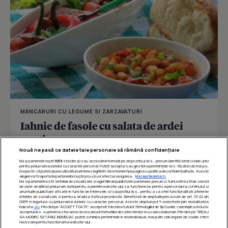
MANCARURI CU LEGUME SI ZARZAVATURI
Iahnie de fasole cu salata de ardei
copti
Nouă ne pasă ca datele tale personale să rămână confidențiale
Noi și partenerii noștri
1019
stocăm și/sau accesăm informații pe dispozitivul dvs., precum identificatorii cookie unici
pentru prelucrarea datelor cu caracter personal. Puteți accepta sau gestiona preferințele dvs. făcând clic mai jos,
respectiv vă puteți opune utilizării unui interes legitim în orice moment pe pagina cu politica de confidențialitate. Aceste
Îmi place
Distribuie
alegeri vor fi raportate partenerilor noștri și nu vă vor afecta navigarea.
Mai multe detalii
Noi si partenerii nostri (retelele de socializare si agentiile de publicitate partenere, precum si furnizorii nostri de servicii
de date analitice) prelucram date pentru a permite website-ului sa functioneze, pentru a personaliza continutul si
anunturile publicitare afisate in functie de interesele si/sau profilul dvs., pentru a va oferi functionalitati aferente
retelelor de socializare si pentru a analiza traficul pe website. Beneficiati de drepturile prevazute de art. 15-22 din
GDPR in legatura cu prelucrarea datelor cu caracter personal. Aceste drepturi pot fi exercitate prin modalitatea
indicata
aici
. Prin click pe “ACCEPT TOATE”, acceptati folosirea tuturor Tehnologiilor de tip Cookie, care implica inclusiv
acceptul dvs. cu privire la stocarea/accesarea informatiilor de catre Vendor-ii cu care colaboram. Prin click pe “VREAU
SA MODIFIC SETARILE INDIVIDUAL” puteti schimba preferintele in mod individual, mai putin cele legate de cookie strict
necesare pentru functionarea website-ului.