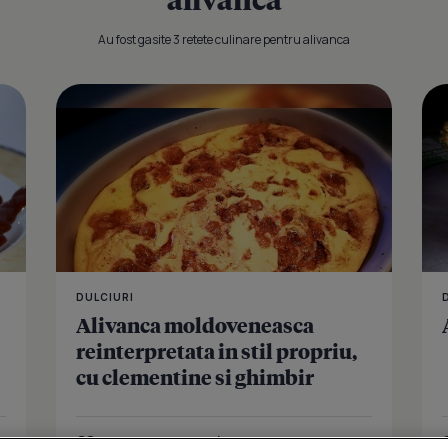
Au fost gasite 3 retete culinare pentru alivanca
Alivanca cu 
DULCIURI
Alivanca moldoveneasca
reinterpretata in stil propriu,
cu clementine si ghimbir
Îmi place
Distribuie