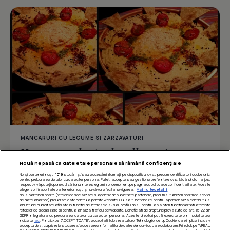
MANCARURI CU LEGUME SI ZARZAVATURI
Humus cu vinete si rosii coapte
Nouă ne pasă ca datele tale personale să rămână confidențiale
Noi și partenerii noștri
1019
stocăm și/sau accesăm informații pe dispozitivul dvs., precum identificatorii cookie unici
pentru prelucrarea datelor cu caracter personal. Puteți accepta sau gestiona preferințele dvs. făcând clic mai jos,
respectiv vă puteți opune utilizării unui interes legitim în orice moment pe pagina cu politica de confidențialitate. Aceste
Îmi place
Distribuie
alegeri vor fi raportate partenerilor noștri și nu vă vor afecta navigarea.
Mai multe detalii
Noi si partenerii nostri (retelele de socializare si agentiile de publicitate partenere, precum si furnizorii nostri de servicii
de date analitice) prelucram date pentru a permite website-ului sa functioneze, pentru a personaliza continutul si
anunturile publicitare afisate in functie de interesele si/sau profilul dvs., pentru a va oferi functionalitati aferente
retelelor de socializare si pentru a analiza traficul pe website. Beneficiati de drepturile prevazute de art. 15-22 din
GDPR in legatura cu prelucrarea datelor cu caracter personal. Aceste drepturi pot fi exercitate prin modalitatea
indicata
aici
. Prin click pe “ACCEPT TOATE”, acceptati folosirea tuturor Tehnologiilor de tip Cookie, care implica inclusiv
acceptul dvs. cu privire la stocarea/accesarea informatiilor de catre Vendor-ii cu care colaboram. Prin click pe “VREAU