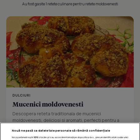
Au fost gasite 1 retete culinare pentru retete moldovenesti
DULCIURI
Mucenici moldovenesti
Descopera reteta traditionala de mucenici
moldovenesti, deliciosi si aromati, perfecti pentru a
sarbatori Ziua Sfintilor 40...
Nouă ne pasă ca datele tale personale să rămână confidențiale
Noi și partenerii noștri
1019
stocăm și/sau accesăm informații pe dispozitivul dvs., precum identificatorii cookie unici