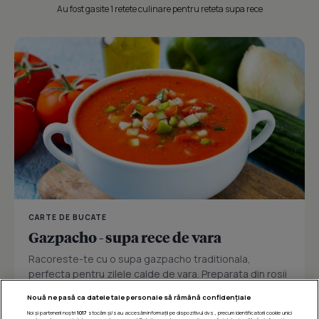
Au fost gasite 1 retete culinare pentru reteta supa rece
CARTE DE BUCATE
Gazpacho - supa rece de vara
Racoreste-te cu o supa gazpacho traditionala,
perfecta pentru zilele calde de vara. Preparata din rosii
coapte, castraveti,...
Nouă ne pasă ca datele tale personale să rămână confidențiale
Noi și partenerii noștri
1017
stocăm și/sau accesăm informații pe dispozitivul dvs., precum identificatorii cookie unici