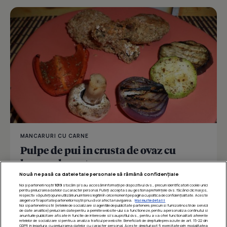
MANCARURI CU CARNE
Pulpe de pui in crusta de ovaz cu
legume la gratar
Nouă ne pasă ca datele tale personale să rămână confidențiale
Noi și partenerii noștri
1019
stocăm și/sau accesăm informații pe dispozitivul dvs., precum identificatorii cookie unici
pentru prelucrarea datelor cu caracter personal. Puteți accepta sau gestiona preferințele dvs. făcând clic mai jos,
respectiv vă puteți opune utilizării unui interes legitim în orice moment pe pagina cu politica de confidențialitate. Aceste
Îmi place
Distribuie
alegeri vor fi raportate partenerilor noștri și nu vă vor afecta navigarea.
Mai multe detalii
Noi si partenerii nostri (retelele de socializare si agentiile de publicitate partenere, precum si furnizorii nostri de servicii
de date analitice) prelucram date pentru a permite website-ului sa functioneze, pentru a personaliza continutul si
anunturile publicitare afisate in functie de interesele si/sau profilul dvs., pentru a va oferi functionalitati aferente
retelelor de socializare si pentru a analiza traficul pe website. Beneficiati de drepturile prevazute de art. 15-22 din
GDPR in legatura cu prelucrarea datelor cu caracter personal. Aceste drepturi pot fi exercitate prin modalitatea