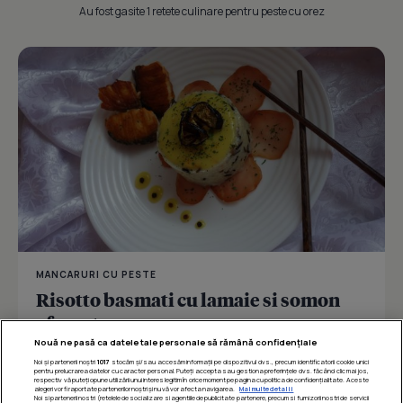
Au fost gasite 1 retete culinare pentru peste cu orez
MANCARURI CU PESTE
Risotto basmati cu lamaie si somon
afumat
Nouă ne pasă ca datele tale personale să rămână confidențiale
Noi și partenerii noștri
1017
stocăm și/sau accesăm informații pe dispozitivul dvs., precum identificatorii cookie unici
pentru prelucrarea datelor cu caracter personal. Puteți accepta sau gestiona preferințele dvs. făcând clic mai jos,
respectiv vă puteți opune utilizării unui interes legitim în orice moment pe pagina cu politica de confidențialitate. Aceste
Îmi place
Distribuie
alegeri vor fi raportate partenerilor noștri și nu vă vor afecta navigarea.
Mai multe detalii
Noi si partenerii nostri (retelele de socializare si agentiile de publicitate partenere, precum si furnizorii nostri de servicii