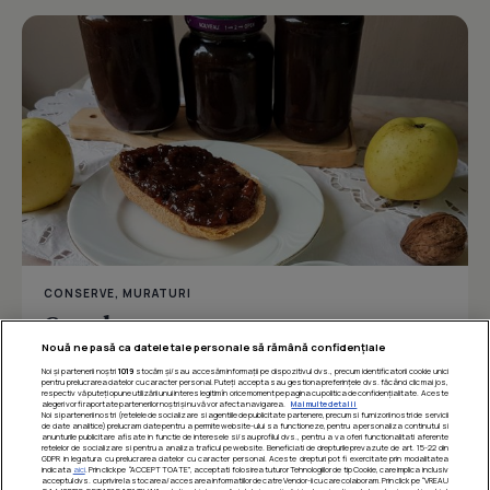
CONSERVE, MURATURI
Gem de prune cu nuca
Nouă ne pasă ca datele tale personale să rămână confidențiale
Noi și partenerii noștri
1019
stocăm și/sau accesăm informații pe dispozitivul dvs., precum identificatorii cookie unici
pentru prelucrarea datelor cu caracter personal. Puteți accepta sau gestiona preferințele dvs. făcând clic mai jos,
respectiv vă puteți opune utilizării unui interes legitim în orice moment pe pagina cu politica de confidențialitate. Aceste
Îmi place
Distribuie
alegeri vor fi raportate partenerilor noștri și nu vă vor afecta navigarea.
Mai multe detalii
Noi si partenerii nostri (retelele de socializare si agentiile de publicitate partenere, precum si furnizorii nostri de servicii
de date analitice) prelucram date pentru a permite website-ului sa functioneze, pentru a personaliza continutul si
anunturile publicitare afisate in functie de interesele si/sau profilul dvs., pentru a va oferi functionalitati aferente
retelelor de socializare si pentru a analiza traficul pe website. Beneficiati de drepturile prevazute de art. 15-22 din
GDPR in legatura cu prelucrarea datelor cu caracter personal. Aceste drepturi pot fi exercitate prin modalitatea
indicata
aici
. Prin click pe “ACCEPT TOATE”, acceptati folosirea tuturor Tehnologiilor de tip Cookie, care implica inclusiv
acceptul dvs. cu privire la stocarea/accesarea informatiilor de catre Vendor-ii cu care colaboram. Prin click pe “VREAU