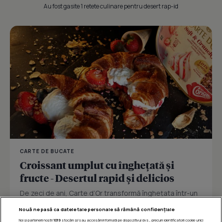
Au fost gasite 1 retete culinare pentru desert rap-id
CARTE DE BUCATE
Croissant umplut cu înghețată și
fructe - Desertul rapid și delicios
De zeci de ani, Carte d’Or transformă înghețata într-un
ritual de răsfăț premium, inspirat din eleganța...
Nouă ne pasă ca datele tale personale să rămână confidențiale
Noi și partenerii noștri
1019
stocăm și/sau accesăm informații pe dispozitivul dvs., precum identificatorii cookie unici