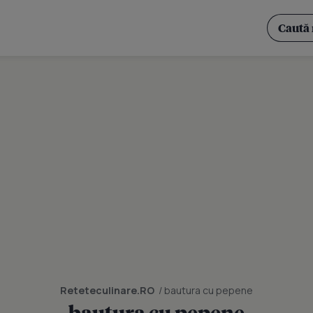
Reteteculinare.RO
/ bautura cu pepene
bautura cu pepene