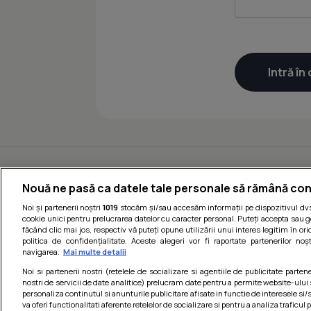
Nouă ne pasă ca datele tale personale să rămână con
Noi și partenerii noștri
1019
stocăm și/sau accesăm informații pe dispozitivul dvs.
cookie unici pentru prelucrarea datelor cu caracter personal. Puteți accepta sau g
făcând clic mai jos, respectiv vă puteți opune utilizării unui interes legitim în 
politica de confidențialitate. Aceste alegeri vor fi raportate partenerilor no
navigarea.
Mai multe detalii
Noi si partenerii nostri (retelele de socializare si agentiile de publicitate parten
nostri de servicii de date analitice) prelucram date pentru a permite website-ului
personaliza continutul si anunturile publicitare afisate in functie de interesele si/s
va oferi functionalitati aferente retelelor de socializare si pentru a analiza traficul