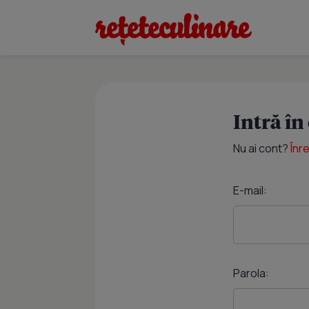
Intră în
Nu ai cont?
Înr
E-mail:
Parola: