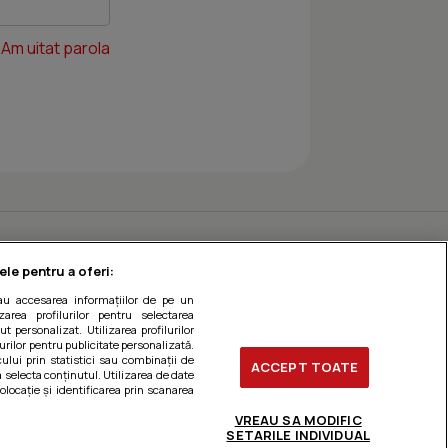
Am uitat parola
ele pentru a oferi:
sau accesarea informațiilor de pe un
zarea profilurilor pentru selectarea
t personalizat. Utilizarea profilurilor
urilor pentru publicitate personalizată.
ului prin statistici sau combinații de
ACCEPT TOATE
a selecta conținutul. Utilizarea de date
olocație și identificarea prin scanarea
VREAU SA MODIFIC
SETARILE INDIVIDUAL