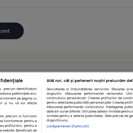
fidențiale
Atât noi, cât și partenerii noștri prelucrăm dat
, precum identificatorii
Dezvoltarea și îmbunătățirea serviciilor. Stocarea și/
estiona preferințele dvs.
dispozitiv. Măsurarea performanței reclamelor. Utili
conținutului personalizat. Crearea profilurilor de conținu
orice moment pe pagina cu
pentru selectarea publicității personalizate. Crearea profil
ștri și nu vă vor afecta
Măsurarea performanței conținutului. Înțelegerea public
date din surse diferite. Utilizarea datelor limitate pentru 
limitate pentru a selecta publicitatea. Date precise de ge
ere, precum si furnizorii
dispozitivului.
 sa functioneze, pentru a
au profilul dvs., pentru a
Listă parteneri (furnizori)
 pe website. Beneficiati de