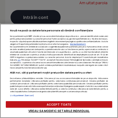
Am uitat parola
Nouă ne pasă ca datele tale personale să rămână confidențiale
Noi și partenerii noștri
1017
stocăm și/sau accesăm informații pe dispozitivul dvs., precum identificatorii cookie unici
pentru prelucrarea datelor cu caracter personal. Puteți accepta sau gestiona preferințele dvs. făcând clic mai jos,
respectiv vă puteți opune utilizării unui interes legitim în orice moment pe pagina cu politica de confidențialitate. Aceste
alegeri vor fi raportate partenerilor noștri și nu vă vor afecta navigarea.
Mai multe detalii
Noi si partenerii nostri (retelele de socializare si agentiile de publicitate partenere, precum si furnizorii nostri de servicii
de date analitice) prelucram date pentru a permite website-ului sa functioneze, pentru a personaliza continutul si
anunturile publicitare afisate in functie de interesele si/sau profilul dvs., pentru a va oferi functionalitati aferente
retelelor de socializare si pentru a analiza traficul pe website. Beneficiati de drepturile prevazute de art. 15-22 din
GDPR in legatura cu prelucrarea datelor cu caracter personal. Aceste drepturi pot fi exercitate prin modalitatea
indicata
aici
. Prin click pe “ACCEPT TOATE”, acceptati folosirea tuturor Tehnologiilor de tip Cookie, care implica inclusiv
acceptul dvs. cu privire la stocarea/accesarea informatiilor de catre Vendor-ii cu care colaboram. Prin click pe “VREAU
SA MODIFIC SETARILE INDIVIDUAL” puteti schimba preferintele in mod individual, mai putin cele legate de cookie strict
necesare pentru functionarea website-ului.
Atât noi, cât și partenerii noștri prelucrăm datele pentru a oferi:
Dezvoltarea și îmbunătățirea serviciilor. Stocarea și/sau accesarea informațiilor de pe un dispozitiv. Măsurarea
performanței reclamelor. Utilizarea profilurilor pentru selectarea conținutului personalizat. Crearea profilurilor de
conținut personalizat. Utilizarea profilurilor pentru selectarea publicității personalizate. Crearea profilurilor pentru
publicitate personalizată. Măsurarea performanței conținutului. Înțelegerea publicului prin statistici sau combinații de
date din surse diferite. Utilizarea datelor limitate pentru a selecta conținutul. Utilizarea de date limitate pentru a
selecta publicitatea. Date precise de geolocație și identificarea prin scanarea dispozitivului.
Listă parteneri (furnizori)
ACCEPT TOATE
VREAU SA MODIFIC SETARILE INDIVIDUAL