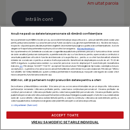
Am uitat parola
Nouă ne pasă ca datele tale personale să rămână confidențiale
Noi și partenerii noștri
1019
stocăm și/sau accesăm informații pe dispozitivul dvs., precum identificatorii cookie unici
pentru prelucrarea datelor cu caracter personal. Puteți accepta sau gestiona preferințele dvs. făcând clic mai jos,
respectiv vă puteți opune utilizării unui interes legitim în orice moment pe pagina cu politica de confidențialitate. Aceste
alegeri vor fi raportate partenerilor noștri și nu vă vor afecta navigarea.
Mai multe detalii
Noi si partenerii nostri (retelele de socializare si agentiile de publicitate partenere, precum si furnizorii nostri de servicii
de date analitice) prelucram date pentru a permite website-ului sa functioneze, pentru a personaliza continutul si
anunturile publicitare afisate in functie de interesele si/sau profilul dvs., pentru a va oferi functionalitati aferente
retelelor de socializare si pentru a analiza traficul pe website. Beneficiati de drepturile prevazute de art. 15-22 din
GDPR in legatura cu prelucrarea datelor cu caracter personal. Aceste drepturi pot fi exercitate prin modalitatea
indicata
aici
. Prin click pe “ACCEPT TOATE”, acceptati folosirea tuturor Tehnologiilor de tip Cookie, care implica inclusiv
acceptul dvs. cu privire la stocarea/accesarea informatiilor de catre Vendor-ii cu care colaboram. Prin click pe “VREAU
SA MODIFIC SETARILE INDIVIDUAL” puteti schimba preferintele in mod individual, mai putin cele legate de cookie strict
necesare pentru functionarea website-ului.
Atât noi, cât și partenerii noștri prelucrăm datele pentru a oferi:
Dezvoltarea și îmbunătățirea serviciilor. Stocarea și/sau accesarea informațiilor de pe un dispozitiv. Măsurarea
performanței reclamelor. Utilizarea profilurilor pentru selectarea conținutului personalizat. Crearea profilurilor de
conținut personalizat. Utilizarea profilurilor pentru selectarea publicității personalizate. Crearea profilurilor pentru
publicitate personalizată. Măsurarea performanței conținutului. Înțelegerea publicului prin statistici sau combinații de
date din surse diferite. Utilizarea datelor limitate pentru a selecta conținutul. Utilizarea de date limitate pentru a
selecta publicitatea. Date precise de geolocație și identificarea prin scanarea dispozitivului.
Listă parteneri (furnizori)
ACCEPT TOATE
VREAU SA MODIFIC SETARILE INDIVIDUAL