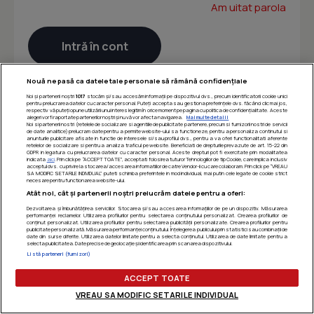
Am uitat parola
Nouă ne pasă ca datele tale personale să rămână confidențiale
Noi și partenerii noștri
1017
stocăm și/sau accesăm informații pe dispozitivul dvs., precum identificatorii cookie unici
pentru prelucrarea datelor cu caracter personal. Puteți accepta sau gestiona preferințele dvs. făcând clic mai jos,
respectiv vă puteți opune utilizării unui interes legitim în orice moment pe pagina cu politica de confidențialitate. Aceste
alegeri vor fi raportate partenerilor noștri și nu vă vor afecta navigarea.
Mai multe detalii
Noi si partenerii nostri (retelele de socializare si agentiile de publicitate partenere, precum si furnizorii nostri de servicii
de date analitice) prelucram date pentru a permite website-ului sa functioneze, pentru a personaliza continutul si
anunturile publicitare afisate in functie de interesele si/sau profilul dvs., pentru a va oferi functionalitati aferente
retelelor de socializare si pentru a analiza traficul pe website. Beneficiati de drepturile prevazute de art. 15-22 din
GDPR in legatura cu prelucrarea datelor cu caracter personal. Aceste drepturi pot fi exercitate prin modalitatea
indicata
aici
. Prin click pe “ACCEPT TOATE”, acceptati folosirea tuturor Tehnologiilor de tip Cookie, care implica inclusiv
acceptul dvs. cu privire la stocarea/accesarea informatiilor de catre Vendor-ii cu care colaboram. Prin click pe “VREAU
SA MODIFIC SETARILE INDIVIDUAL” puteti schimba preferintele in mod individual, mai putin cele legate de cookie strict
necesare pentru functionarea website-ului.
Atât noi, cât și partenerii noștri prelucrăm datele pentru a oferi:
Dezvoltarea și îmbunătățirea serviciilor. Stocarea și/sau accesarea informațiilor de pe un dispozitiv. Măsurarea
performanței reclamelor. Utilizarea profilurilor pentru selectarea conținutului personalizat. Crearea profilurilor de
conținut personalizat. Utilizarea profilurilor pentru selectarea publicității personalizate. Crearea profilurilor pentru
publicitate personalizată. Măsurarea performanței conținutului. Înțelegerea publicului prin statistici sau combinații de
date din surse diferite. Utilizarea datelor limitate pentru a selecta conținutul. Utilizarea de date limitate pentru a
selecta publicitatea. Date precise de geolocație și identificarea prin scanarea dispozitivului.
Listă parteneri (furnizori)
ACCEPT TOATE
VREAU SA MODIFIC SETARILE INDIVIDUAL