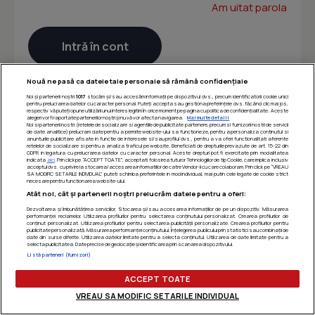
Am uitat parola
Nouă ne pasă ca datele tale personale să rămână confidențiale
Noi și partenerii noștri
1017
stocăm și/sau accesăm informații pe dispozitivul dvs., precum identificatorii cookie unici
pentru prelucrarea datelor cu caracter personal. Puteți accepta sau gestiona preferințele dvs. făcând clic mai jos,
respectiv vă puteți opune utilizării unui interes legitim în orice moment pe pagina cu politica de confidențialitate. Aceste
alegeri vor fi raportate partenerilor noștri și nu vă vor afecta navigarea.
Mai multe detalii
Noi si partenerii nostri (retelele de socializare si agentiile de publicitate partenere, precum si furnizorii nostri de servicii
de date analitice) prelucram date pentru a permite website-ului sa functioneze, pentru a personaliza continutul si
anunturile publicitare afisate in functie de interesele si/sau profilul dvs., pentru a va oferi functionalitati aferente
retelelor de socializare si pentru a analiza traficul pe website. Beneficiati de drepturile prevazute de art. 15-22 din
GDPR in legatura cu prelucrarea datelor cu caracter personal. Aceste drepturi pot fi exercitate prin modalitatea
indicata
aici
. Prin click pe “ACCEPT TOATE”, acceptati folosirea tuturor Tehnologiilor de tip Cookie, care implica inclusiv
acceptul dvs. cu privire la stocarea/accesarea informatiilor de catre Vendor-ii cu care colaboram. Prin click pe “VREAU
SA MODIFIC SETARILE INDIVIDUAL” puteti schimba preferintele in mod individual, mai putin cele legate de cookie strict
necesare pentru functionarea website-ului.
Atât noi, cât și partenerii noștri prelucrăm datele pentru a oferi:
Dezvoltarea și îmbunătățirea serviciilor. Stocarea și/sau accesarea informațiilor de pe un dispozitiv. Măsurarea
performanței reclamelor. Utilizarea profilurilor pentru selectarea conținutului personalizat. Crearea profilurilor de
conținut personalizat. Utilizarea profilurilor pentru selectarea publicității personalizate. Crearea profilurilor pentru
publicitate personalizată. Măsurarea performanței conținutului. Înțelegerea publicului prin statistici sau combinații de
date din surse diferite. Utilizarea datelor limitate pentru a selecta conținutul. Utilizarea de date limitate pentru a
selecta publicitatea. Date precise de geolocație și identificarea prin scanarea dispozitivului.
Listă parteneri (furnizori)
ACCEPT TOATE
VREAU SA MODIFIC SETARILE INDIVIDUAL