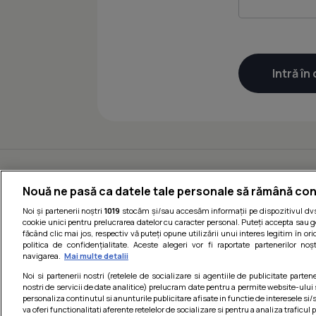
Nouă ne pasă ca datele tale personale să rămână con
Noi și partenerii noștri
1019
stocăm și/sau accesăm informații pe dispozitivul dvs.
cookie unici pentru prelucrarea datelor cu caracter personal. Puteți accepta sau g
făcând clic mai jos, respectiv vă puteți opune utilizării unui interes legitim în 
politica de confidențialitate. Aceste alegeri vor fi raportate partenerilor no
navigarea.
Mai multe detalii
Noi si partenerii nostri (retelele de socializare si agentiile de publicitate parten
nostri de servicii de date analitice) prelucram date pentru a permite website-ului
personaliza continutul si anunturile publicitare afisate in functie de interesele si/s
va oferi functionalitati aferente retelelor de socializare si pentru a analiza traficul