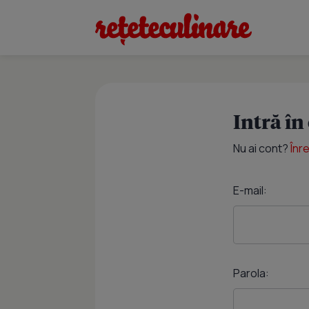
Intră în
Nu ai cont?
Înr
E-mail:
Parola: