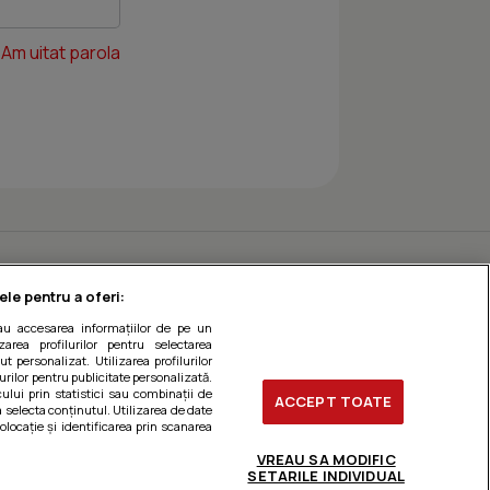
Am uitat parola
ele pentru a oferi:
sau accesarea informațiilor de pe un
zarea profilurilor pentru selectarea
t personalizat. Utilizarea profilurilor
urilor pentru publicitate personalizată.
ului prin statistici sau combinații de
ACCEPT TOATE
a selecta conținutul. Utilizarea de date
olocație și identificarea prin scanarea
VREAU SA MODIFIC
SETARILE INDIVIDUAL