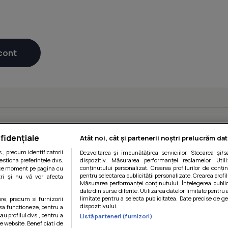
fidențiale
Atât noi, cât și partenerii noștri prelucrăm dat
, precum identificatorii
Dezvoltarea și îmbunătățirea serviciilor. Stocarea și/
estiona preferințele dvs.
dispozitiv. Măsurarea performanței reclamelor. Utili
conținutului personalizat. Crearea profilurilor de conținu
orice moment pe pagina cu
pentru selectarea publicității personalizate. Crearea profil
ștri și nu vă vor afecta
Măsurarea performanței conținutului. Înțelegerea public
date din surse diferite. Utilizarea datelor limitate pentru 
limitate pentru a selecta publicitatea. Date precise de ge
ere, precum si furnizorii
dispozitivului.
 sa functioneze, pentru a
au profilul dvs., pentru a
Listă parteneri (furnizori)
 pe website. Beneficiati de