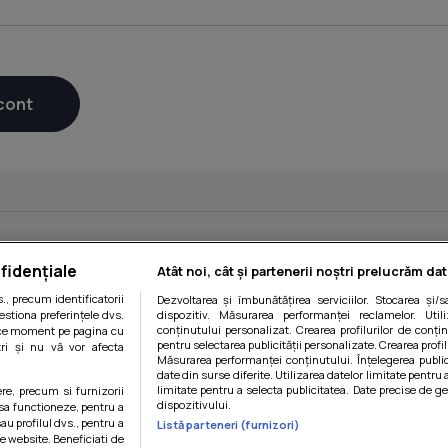
fidențiale
Atât noi, cât și partenerii noștri prelucrăm dat
, precum identificatorii
Dezvoltarea și îmbunătățirea serviciilor. Stocarea și/
estiona preferințele dvs.
dispozitiv. Măsurarea performanței reclamelor. Utili
conținutului personalizat. Crearea profilurilor de conținu
orice moment pe pagina cu
pentru selectarea publicității personalizate. Crearea profil
ștri și nu vă vor afecta
Măsurarea performanței conținutului. Înțelegerea public
date din surse diferite. Utilizarea datelor limitate pentru 
limitate pentru a selecta publicitatea. Date precise de ge
ere, precum si furnizorii
dispozitivului.
 sa functioneze, pentru a
au profilul dvs., pentru a
Listă parteneri (furnizori)
 pe website. Beneficiati de