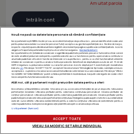
Am uitat parola
Nouă ne pasă ca datele tale personale să rămână confidențiale
Noi și partenerii noștri
1019
stocăm și/sau accesăm informații pe dispozitivul dvs., precum identificatorii cookie unici
pentru prelucrarea datelor cu caracter personal. Puteți accepta sau gestiona preferințele dvs. făcând clic mai jos,
respectiv vă puteți opune utilizării unui interes legitim în orice moment pe pagina cu politica de confidențialitate. Aceste
alegeri vor fi raportate partenerilor noștri și nu vă vor afecta navigarea.
Mai multe detalii
Noi si partenerii nostri (retelele de socializare si agentiile de publicitate partenere, precum si furnizorii nostri de servicii
de date analitice) prelucram date pentru a permite website-ului sa functioneze, pentru a personaliza continutul si
anunturile publicitare afisate in functie de interesele si/sau profilul dvs., pentru a va oferi functionalitati aferente
retelelor de socializare si pentru a analiza traficul pe website. Beneficiati de drepturile prevazute de art. 15-22 din
GDPR in legatura cu prelucrarea datelor cu caracter personal. Aceste drepturi pot fi exercitate prin modalitatea
indicata
aici
. Prin click pe “ACCEPT TOATE”, acceptati folosirea tuturor Tehnologiilor de tip Cookie, care implica inclusiv
acceptul dvs. cu privire la stocarea/accesarea informatiilor de catre Vendor-ii cu care colaboram. Prin click pe “VREAU
SA MODIFIC SETARILE INDIVIDUAL” puteti schimba preferintele in mod individual, mai putin cele legate de cookie strict
necesare pentru functionarea website-ului.
Atât noi, cât și partenerii noștri prelucrăm datele pentru a oferi:
Dezvoltarea și îmbunătățirea serviciilor. Stocarea și/sau accesarea informațiilor de pe un dispozitiv. Măsurarea
performanței reclamelor. Utilizarea profilurilor pentru selectarea conținutului personalizat. Crearea profilurilor de
conținut personalizat. Utilizarea profilurilor pentru selectarea publicității personalizate. Crearea profilurilor pentru
publicitate personalizată. Măsurarea performanței conținutului. Înțelegerea publicului prin statistici sau combinații de
date din surse diferite. Utilizarea datelor limitate pentru a selecta conținutul. Utilizarea de date limitate pentru a
selecta publicitatea. Date precise de geolocație și identificarea prin scanarea dispozitivului.
Listă parteneri (furnizori)
ACCEPT TOATE
VREAU SA MODIFIC SETARILE INDIVIDUAL