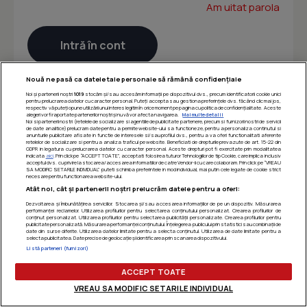
Am uitat parola
Nouă ne pasă ca datele tale personale să rămână confidențiale
Noi și partenerii noștri
1019
stocăm și/sau accesăm informații pe dispozitivul dvs., precum identificatorii cookie unici
pentru prelucrarea datelor cu caracter personal. Puteți accepta sau gestiona preferințele dvs. făcând clic mai jos,
respectiv vă puteți opune utilizării unui interes legitim în orice moment pe pagina cu politica de confidențialitate. Aceste
alegeri vor fi raportate partenerilor noștri și nu vă vor afecta navigarea.
Mai multe detalii
Noi si partenerii nostri (retelele de socializare si agentiile de publicitate partenere, precum si furnizorii nostri de servicii
de date analitice) prelucram date pentru a permite website-ului sa functioneze, pentru a personaliza continutul si
anunturile publicitare afisate in functie de interesele si/sau profilul dvs., pentru a va oferi functionalitati aferente
retelelor de socializare si pentru a analiza traficul pe website. Beneficiati de drepturile prevazute de art. 15-22 din
GDPR in legatura cu prelucrarea datelor cu caracter personal. Aceste drepturi pot fi exercitate prin modalitatea
indicata
aici
. Prin click pe “ACCEPT TOATE”, acceptati folosirea tuturor Tehnologiilor de tip Cookie, care implica inclusiv
acceptul dvs. cu privire la stocarea/accesarea informatiilor de catre Vendor-ii cu care colaboram. Prin click pe “VREAU
SA MODIFIC SETARILE INDIVIDUAL” puteti schimba preferintele in mod individual, mai putin cele legate de cookie strict
necesare pentru functionarea website-ului.
Atât noi, cât și partenerii noștri prelucrăm datele pentru a oferi:
Dezvoltarea și îmbunătățirea serviciilor. Stocarea și/sau accesarea informațiilor de pe un dispozitiv. Măsurarea
performanței reclamelor. Utilizarea profilurilor pentru selectarea conținutului personalizat. Crearea profilurilor de
conținut personalizat. Utilizarea profilurilor pentru selectarea publicității personalizate. Crearea profilurilor pentru
publicitate personalizată. Măsurarea performanței conținutului. Înțelegerea publicului prin statistici sau combinații de
date din surse diferite. Utilizarea datelor limitate pentru a selecta conținutul. Utilizarea de date limitate pentru a
selecta publicitatea. Date precise de geolocație și identificarea prin scanarea dispozitivului.
Listă parteneri (furnizori)
ACCEPT TOATE
VREAU SA MODIFIC SETARILE INDIVIDUAL