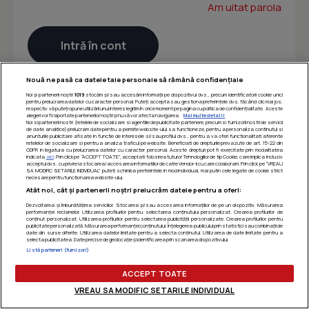
Am uitat parola
Nouă ne pasă ca datele tale personale să rămână confidențiale
Noi și partenerii noștri
1019
stocăm și/sau accesăm informații pe dispozitivul dvs., precum identificatorii cookie unici
pentru prelucrarea datelor cu caracter personal. Puteți accepta sau gestiona preferințele dvs. făcând clic mai jos,
respectiv vă puteți opune utilizării unui interes legitim în orice moment pe pagina cu politica de confidențialitate. Aceste
alegeri vor fi raportate partenerilor noștri și nu vă vor afecta navigarea.
Mai multe detalii
Noi si partenerii nostri (retelele de socializare si agentiile de publicitate partenere, precum si furnizorii nostri de servicii
de date analitice) prelucram date pentru a permite website-ului sa functioneze, pentru a personaliza continutul si
anunturile publicitare afisate in functie de interesele si/sau profilul dvs., pentru a va oferi functionalitati aferente
retelelor de socializare si pentru a analiza traficul pe website. Beneficiati de drepturile prevazute de art. 15-22 din
GDPR in legatura cu prelucrarea datelor cu caracter personal. Aceste drepturi pot fi exercitate prin modalitatea
indicata
aici
. Prin click pe “ACCEPT TOATE”, acceptati folosirea tuturor Tehnologiilor de tip Cookie, care implica inclusiv
acceptul dvs. cu privire la stocarea/accesarea informatiilor de catre Vendor-ii cu care colaboram. Prin click pe “VREAU
SA MODIFIC SETARILE INDIVIDUAL” puteti schimba preferintele in mod individual, mai putin cele legate de cookie strict
necesare pentru functionarea website-ului.
Atât noi, cât și partenerii noștri prelucrăm datele pentru a oferi:
Dezvoltarea și îmbunătățirea serviciilor. Stocarea și/sau accesarea informațiilor de pe un dispozitiv. Măsurarea
performanței reclamelor. Utilizarea profilurilor pentru selectarea conținutului personalizat. Crearea profilurilor de
conținut personalizat. Utilizarea profilurilor pentru selectarea publicității personalizate. Crearea profilurilor pentru
publicitate personalizată. Măsurarea performanței conținutului. Înțelegerea publicului prin statistici sau combinații de
date din surse diferite. Utilizarea datelor limitate pentru a selecta conținutul. Utilizarea de date limitate pentru a
selecta publicitatea. Date precise de geolocație și identificarea prin scanarea dispozitivului.
Listă parteneri (furnizori)
ACCEPT TOATE
VREAU SA MODIFIC SETARILE INDIVIDUAL