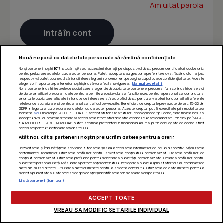
Am uitat parola
Nouă ne pasă ca datele tale personale să rămână confidențiale
Noi și partenerii noștri
1017
stocăm și/sau accesăm informații pe dispozitivul dvs., precum identificatorii cookie unici
pentru prelucrarea datelor cu caracter personal. Puteți accepta sau gestiona preferințele dvs. făcând clic mai jos,
respectiv vă puteți opune utilizării unui interes legitim în orice moment pe pagina cu politica de confidențialitate. Aceste
alegeri vor fi raportate partenerilor noștri și nu vă vor afecta navigarea.
Mai multe detalii
Noi si partenerii nostri (retelele de socializare si agentiile de publicitate partenere, precum si furnizorii nostri de servicii
de date analitice) prelucram date pentru a permite website-ului sa functioneze, pentru a personaliza continutul si
anunturile publicitare afisate in functie de interesele si/sau profilul dvs., pentru a va oferi functionalitati aferente
retelelor de socializare si pentru a analiza traficul pe website. Beneficiati de drepturile prevazute de art. 15-22 din
GDPR in legatura cu prelucrarea datelor cu caracter personal. Aceste drepturi pot fi exercitate prin modalitatea
indicata
aici
. Prin click pe “ACCEPT TOATE”, acceptati folosirea tuturor Tehnologiilor de tip Cookie, care implica inclusiv
acceptul dvs. cu privire la stocarea/accesarea informatiilor de catre Vendor-ii cu care colaboram. Prin click pe “VREAU
SA MODIFIC SETARILE INDIVIDUAL” puteti schimba preferintele in mod individual, mai putin cele legate de cookie strict
necesare pentru functionarea website-ului.
Atât noi, cât și partenerii noștri prelucrăm datele pentru a oferi:
Dezvoltarea și îmbunătățirea serviciilor. Stocarea și/sau accesarea informațiilor de pe un dispozitiv. Măsurarea
performanței reclamelor. Utilizarea profilurilor pentru selectarea conținutului personalizat. Crearea profilurilor de
conținut personalizat. Utilizarea profilurilor pentru selectarea publicității personalizate. Crearea profilurilor pentru
publicitate personalizată. Măsurarea performanței conținutului. Înțelegerea publicului prin statistici sau combinații de
date din surse diferite. Utilizarea datelor limitate pentru a selecta conținutul. Utilizarea de date limitate pentru a
selecta publicitatea. Date precise de geolocație și identificarea prin scanarea dispozitivului.
Listă parteneri (furnizori)
ACCEPT TOATE
VREAU SA MODIFIC SETARILE INDIVIDUAL