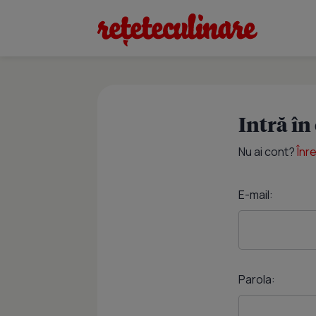
Intră în
Nu ai cont?
Înr
E-mail:
Parola: