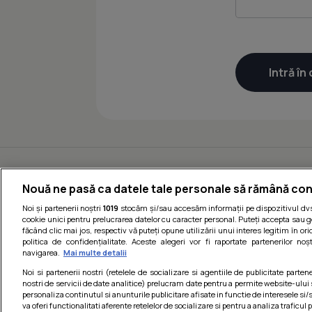
Nouă ne pasă ca datele tale personale să rămână con
Noi și partenerii noștri
1019
stocăm și/sau accesăm informații pe dispozitivul dvs.
cookie unici pentru prelucrarea datelor cu caracter personal. Puteți accepta sau g
făcând clic mai jos, respectiv vă puteți opune utilizării unui interes legitim în 
politica de confidențialitate. Aceste alegeri vor fi raportate partenerilor no
navigarea.
Mai multe detalii
Noi si partenerii nostri (retelele de socializare si agentiile de publicitate parten
nostri de servicii de date analitice) prelucram date pentru a permite website-ului
personaliza continutul si anunturile publicitare afisate in functie de interesele si/s
va oferi functionalitati aferente retelelor de socializare si pentru a analiza traficul