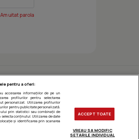
Am uitat parola
ele pentru a oferi:
sau accesarea informațiilor de pe un
zarea profilurilor pentru selectarea
t personalizat. Utilizarea profilurilor
urilor pentru publicitate personalizată.
ului prin statistici sau combinații de
ACCEPT TOATE
a selecta conținutul. Utilizarea de date
olocație și identificarea prin scanarea
VREAU SA MODIFIC
SETARILE INDIVIDUAL