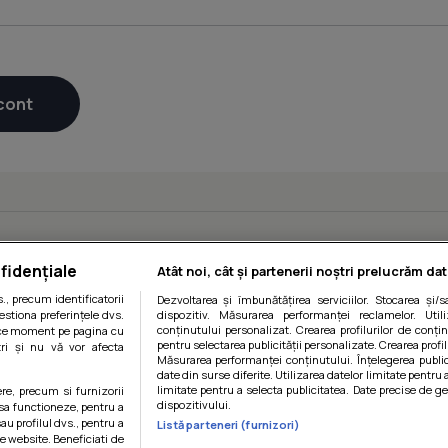
fidențiale
Atât noi, cât și partenerii noștri prelucrăm dat
, precum identificatorii
Dezvoltarea și îmbunătățirea serviciilor. Stocarea și/
estiona preferințele dvs.
dispozitiv. Măsurarea performanței reclamelor. Utili
conținutului personalizat. Crearea profilurilor de conținu
orice moment pe pagina cu
pentru selectarea publicității personalizate. Crearea profil
ștri și nu vă vor afecta
Măsurarea performanței conținutului. Înțelegerea public
date din surse diferite. Utilizarea datelor limitate pentru 
limitate pentru a selecta publicitatea. Date precise de ge
ere, precum si furnizorii
dispozitivului.
 sa functioneze, pentru a
au profilul dvs., pentru a
Listă parteneri (furnizori)
 pe website. Beneficiati de