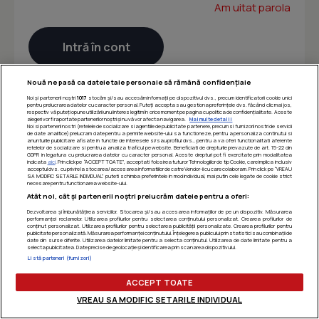
Am uitat parola
Nouă ne pasă ca datele tale personale să rămână confidențiale
Noi și partenerii noștri
1017
stocăm și/sau accesăm informații pe dispozitivul dvs., precum identificatorii cookie unici
pentru prelucrarea datelor cu caracter personal. Puteți accepta sau gestiona preferințele dvs. făcând clic mai jos,
respectiv vă puteți opune utilizării unui interes legitim în orice moment pe pagina cu politica de confidențialitate. Aceste
alegeri vor fi raportate partenerilor noștri și nu vă vor afecta navigarea.
Mai multe detalii
Noi si partenerii nostri (retelele de socializare si agentiile de publicitate partenere, precum si furnizorii nostri de servicii
de date analitice) prelucram date pentru a permite website-ului sa functioneze, pentru a personaliza continutul si
anunturile publicitare afisate in functie de interesele si/sau profilul dvs., pentru a va oferi functionalitati aferente
retelelor de socializare si pentru a analiza traficul pe website. Beneficiati de drepturile prevazute de art. 15-22 din
GDPR in legatura cu prelucrarea datelor cu caracter personal. Aceste drepturi pot fi exercitate prin modalitatea
indicata
aici
. Prin click pe “ACCEPT TOATE”, acceptati folosirea tuturor Tehnologiilor de tip Cookie, care implica inclusiv
acceptul dvs. cu privire la stocarea/accesarea informatiilor de catre Vendor-ii cu care colaboram. Prin click pe “VREAU
SA MODIFIC SETARILE INDIVIDUAL” puteti schimba preferintele in mod individual, mai putin cele legate de cookie strict
necesare pentru functionarea website-ului.
Atât noi, cât și partenerii noștri prelucrăm datele pentru a oferi:
Dezvoltarea și îmbunătățirea serviciilor. Stocarea și/sau accesarea informațiilor de pe un dispozitiv. Măsurarea
performanței reclamelor. Utilizarea profilurilor pentru selectarea conținutului personalizat. Crearea profilurilor de
conținut personalizat. Utilizarea profilurilor pentru selectarea publicității personalizate. Crearea profilurilor pentru
publicitate personalizată. Măsurarea performanței conținutului. Înțelegerea publicului prin statistici sau combinații de
date din surse diferite. Utilizarea datelor limitate pentru a selecta conținutul. Utilizarea de date limitate pentru a
selecta publicitatea. Date precise de geolocație și identificarea prin scanarea dispozitivului.
Listă parteneri (furnizori)
ACCEPT TOATE
VREAU SA MODIFIC SETARILE INDIVIDUAL