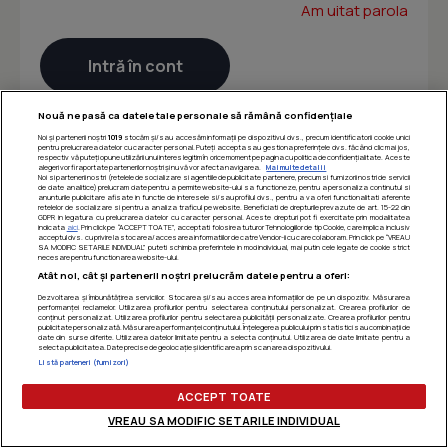
Am uitat parola
Nouă ne pasă ca datele tale personale să rămână confidențiale
Noi și partenerii noștri
1019
stocăm și/sau accesăm informații pe dispozitivul dvs., precum identificatorii cookie unici
pentru prelucrarea datelor cu caracter personal. Puteți accepta sau gestiona preferințele dvs. făcând clic mai jos,
respectiv vă puteți opune utilizării unui interes legitim în orice moment pe pagina cu politica de confidențialitate. Aceste
alegeri vor fi raportate partenerilor noștri și nu vă vor afecta navigarea.
Mai multe detalii
Noi si partenerii nostri (retelele de socializare si agentiile de publicitate partenere, precum si furnizorii nostri de servicii
de date analitice) prelucram date pentru a permite website-ului sa functioneze, pentru a personaliza continutul si
anunturile publicitare afisate in functie de interesele si/sau profilul dvs., pentru a va oferi functionalitati aferente
retelelor de socializare si pentru a analiza traficul pe website. Beneficiati de drepturile prevazute de art. 15-22 din
GDPR in legatura cu prelucrarea datelor cu caracter personal. Aceste drepturi pot fi exercitate prin modalitatea
indicata
aici
. Prin click pe “ACCEPT TOATE”, acceptati folosirea tuturor Tehnologiilor de tip Cookie, care implica inclusiv
acceptul dvs. cu privire la stocarea/accesarea informatiilor de catre Vendor-ii cu care colaboram. Prin click pe “VREAU
SA MODIFIC SETARILE INDIVIDUAL” puteti schimba preferintele in mod individual, mai putin cele legate de cookie strict
necesare pentru functionarea website-ului.
Atât noi, cât și partenerii noștri prelucrăm datele pentru a oferi:
Dezvoltarea și îmbunătățirea serviciilor. Stocarea și/sau accesarea informațiilor de pe un dispozitiv. Măsurarea
performanței reclamelor. Utilizarea profilurilor pentru selectarea conținutului personalizat. Crearea profilurilor de
conținut personalizat. Utilizarea profilurilor pentru selectarea publicității personalizate. Crearea profilurilor pentru
publicitate personalizată. Măsurarea performanței conținutului. Înțelegerea publicului prin statistici sau combinații de
date din surse diferite. Utilizarea datelor limitate pentru a selecta conținutul. Utilizarea de date limitate pentru a
selecta publicitatea. Date precise de geolocație și identificarea prin scanarea dispozitivului.
Listă parteneri (furnizori)
ACCEPT TOATE
VREAU SA MODIFIC SETARILE INDIVIDUAL