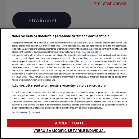
Am uitat parola
Nouă ne pasă ca datele tale personale să rămână confidențiale
Noi și partenerii noștri
1019
stocăm și/sau accesăm informații pe dispozitivul dvs., precum identificatorii cookie unici
pentru prelucrarea datelor cu caracter personal. Puteți accepta sau gestiona preferințele dvs. făcând clic mai jos,
respectiv vă puteți opune utilizării unui interes legitim în orice moment pe pagina cu politica de confidențialitate. Aceste
alegeri vor fi raportate partenerilor noștri și nu vă vor afecta navigarea.
Mai multe detalii
Noi si partenerii nostri (retelele de socializare si agentiile de publicitate partenere, precum si furnizorii nostri de servicii
de date analitice) prelucram date pentru a permite website-ului sa functioneze, pentru a personaliza continutul si
anunturile publicitare afisate in functie de interesele si/sau profilul dvs., pentru a va oferi functionalitati aferente
retelelor de socializare si pentru a analiza traficul pe website. Beneficiati de drepturile prevazute de art. 15-22 din
GDPR in legatura cu prelucrarea datelor cu caracter personal. Aceste drepturi pot fi exercitate prin modalitatea
indicata
aici
. Prin click pe “ACCEPT TOATE”, acceptati folosirea tuturor Tehnologiilor de tip Cookie, care implica inclusiv
acceptul dvs. cu privire la stocarea/accesarea informatiilor de catre Vendor-ii cu care colaboram. Prin click pe “VREAU
SA MODIFIC SETARILE INDIVIDUAL” puteti schimba preferintele in mod individual, mai putin cele legate de cookie strict
necesare pentru functionarea website-ului.
Atât noi, cât și partenerii noștri prelucrăm datele pentru a oferi:
Dezvoltarea și îmbunătățirea serviciilor. Stocarea și/sau accesarea informațiilor de pe un dispozitiv. Măsurarea
performanței reclamelor. Utilizarea profilurilor pentru selectarea conținutului personalizat. Crearea profilurilor de
conținut personalizat. Utilizarea profilurilor pentru selectarea publicității personalizate. Crearea profilurilor pentru
publicitate personalizată. Măsurarea performanței conținutului. Înțelegerea publicului prin statistici sau combinații de
date din surse diferite. Utilizarea datelor limitate pentru a selecta conținutul. Utilizarea de date limitate pentru a
selecta publicitatea. Date precise de geolocație și identificarea prin scanarea dispozitivului.
Listă parteneri (furnizori)
ACCEPT TOATE
VREAU SA MODIFIC SETARILE INDIVIDUAL