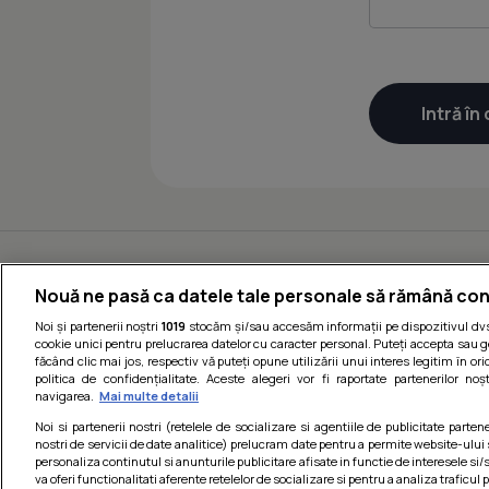
Nouă ne pasă ca datele tale personale să rămână con
Noi și partenerii noștri
1019
stocăm și/sau accesăm informații pe dispozitivul dvs.
cookie unici pentru prelucrarea datelor cu caracter personal. Puteți accepta sau g
făcând clic mai jos, respectiv vă puteți opune utilizării unui interes legitim în 
politica de confidențialitate. Aceste alegeri vor fi raportate partenerilor no
navigarea.
Mai multe detalii
Noi si partenerii nostri (retelele de socializare si agentiile de publicitate parten
nostri de servicii de date analitice) prelucram date pentru a permite website-ului
personaliza continutul si anunturile publicitare afisate in functie de interesele si/s
va oferi functionalitati aferente retelelor de socializare si pentru a analiza traficul