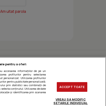
Am uitat parola
ele pentru a oferi:
sau accesarea informațiilor de pe un
zarea profilurilor pentru selectarea
t personalizat. Utilizarea profilurilor
urilor pentru publicitate personalizată.
ului prin statistici sau combinații de
ACCEPT TOATE
a selecta conținutul. Utilizarea de date
olocație și identificarea prin scanarea
VREAU SA MODIFIC
SETARILE INDIVIDUAL