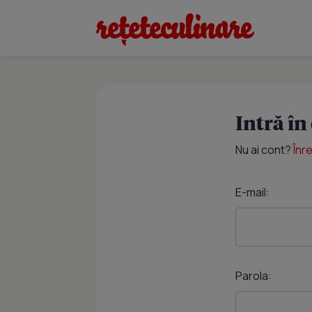
Intră în
Nu ai cont?
Înr
E-mail:
Parola: