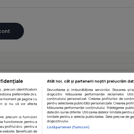
fidențiale
Atât noi, cât și partenerii noștri prelucrăm dat
, precum identificatorii
Dezvoltarea și îmbunătățirea serviciilor. Stocarea și/
estiona preferințele dvs.
dispozitiv. Măsurarea performanței reclamelor. Utili
conținutului personalizat. Crearea profilurilor de conținu
orice moment pe pagina cu
pentru selectarea publicității personalizate. Crearea profil
ștri și nu vă vor afecta
Măsurarea performanței conținutului. Înțelegerea public
date din surse diferite. Utilizarea datelor limitate pentru 
limitate pentru a selecta publicitatea. Date precise de ge
ere, precum si furnizorii
dispozitivului.
 sa functioneze, pentru a
au profilul dvs., pentru a
Listă parteneri (furnizori)
 pe website. Beneficiati de