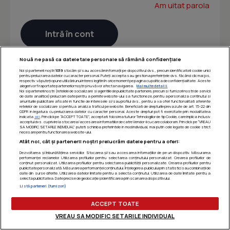
Am uitat parola
Nouă ne pasă ca datele tale personale să rămână confidențiale
Noi și partenerii noștri
1019
stocăm și/sau accesăm informații pe dispozitivul dvs., precum identificatorii cookie unici
pentru prelucrarea datelor cu caracter personal. Puteți accepta sau gestiona preferințele dvs. făcând clic mai jos,
respectiv vă puteți opune utilizării unui interes legitim în orice moment pe pagina cu politica de confidențialitate. Aceste
alegeri vor fi raportate partenerilor noștri și nu vă vor afecta navigarea.
Mai multe detalii
Noi si partenerii nostri (retelele de socializare si agentiile de publicitate partenere, precum si furnizorii nostri de servicii
de date analitice) prelucram date pentru a permite website-ului sa functioneze, pentru a personaliza continutul si
anunturile publicitare afisate in functie de interesele si/sau profilul dvs., pentru a va oferi functionalitati aferente
retelelor de socializare si pentru a analiza traficul pe website. Beneficiati de drepturile prevazute de art. 15-22 din
GDPR in legatura cu prelucrarea datelor cu caracter personal. Aceste drepturi pot fi exercitate prin modalitatea
indicata
aici
. Prin click pe “ACCEPT TOATE”, acceptati folosirea tuturor Tehnologiilor de tip Cookie, care implica inclusiv
acceptul dvs. cu privire la stocarea/accesarea informatiilor de catre Vendor-ii cu care colaboram. Prin click pe “VREAU
SA MODIFIC SETARILE INDIVIDUAL” puteti schimba preferintele in mod individual, mai putin cele legate de cookie strict
necesare pentru functionarea website-ului.
Atât noi, cât și partenerii noștri prelucrăm datele pentru a oferi:
Dezvoltarea și îmbunătățirea serviciilor. Stocarea și/sau accesarea informațiilor de pe un dispozitiv. Măsurarea
performanței reclamelor. Utilizarea profilurilor pentru selectarea conținutului personalizat. Crearea profilurilor de
conținut personalizat. Utilizarea profilurilor pentru selectarea publicității personalizate. Crearea profilurilor pentru
publicitate personalizată. Măsurarea performanței conținutului. Înțelegerea publicului prin statistici sau combinații de
date din surse diferite. Utilizarea datelor limitate pentru a selecta conținutul. Utilizarea de date limitate pentru a
selecta publicitatea. Date precise de geolocație și identificarea prin scanarea dispozitivului.
Listă parteneri (furnizori)
ACCEPT TOATE
VREAU SA MODIFIC SETARILE INDIVIDUAL