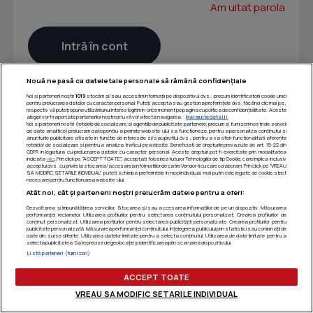
Am uitat parola
Nouă ne pasă ca datele tale personale să rămână confidențiale
Noi și partenerii noștri
1019
stocăm și/sau accesăm informații pe dispozitivul dvs., precum identificatorii cookie unici
pentru prelucrarea datelor cu caracter personal. Puteți accepta sau gestiona preferințele dvs. făcând clic mai jos,
respectiv vă puteți opune utilizării unui interes legitim în orice moment pe pagina cu politica de confidențialitate. Aceste
alegeri vor fi raportate partenerilor noștri și nu vă vor afecta navigarea.
Mai multe detalii
Noi si partenerii nostri (retelele de socializare si agentiile de publicitate partenere, precum si furnizorii nostri de servicii
de date analitice) prelucram date pentru a permite website-ului sa functioneze, pentru a personaliza continutul si
anunturile publicitare afisate in functie de interesele si/sau profilul dvs., pentru a va oferi functionalitati aferente
retelelor de socializare si pentru a analiza traficul pe website. Beneficiati de drepturile prevazute de art. 15-22 din
GDPR in legatura cu prelucrarea datelor cu caracter personal. Aceste drepturi pot fi exercitate prin modalitatea
indicata
aici
. Prin click pe “ACCEPT TOATE”, acceptati folosirea tuturor Tehnologiilor de tip Cookie, care implica inclusiv
acceptul dvs. cu privire la stocarea/accesarea informatiilor de catre Vendor-ii cu care colaboram. Prin click pe “VREAU
SA MODIFIC SETARILE INDIVIDUAL” puteti schimba preferintele in mod individual, mai putin cele legate de cookie strict
necesare pentru functionarea website-ului.
Atât noi, cât și partenerii noștri prelucrăm datele pentru a oferi:
Dezvoltarea și îmbunătățirea serviciilor. Stocarea și/sau accesarea informațiilor de pe un dispozitiv. Măsurarea
performanței reclamelor. Utilizarea profilurilor pentru selectarea conținutului personalizat. Crearea profilurilor de
conținut personalizat. Utilizarea profilurilor pentru selectarea publicității personalizate. Crearea profilurilor pentru
publicitate personalizată. Măsurarea performanței conținutului. Înțelegerea publicului prin statistici sau combinații de
date din surse diferite. Utilizarea datelor limitate pentru a selecta conținutul. Utilizarea de date limitate pentru a
selecta publicitatea. Date precise de geolocație și identificarea prin scanarea dispozitivului.
Listă parteneri (furnizori)
ACCEPT TOATE
VREAU SA MODIFIC SETARILE INDIVIDUAL