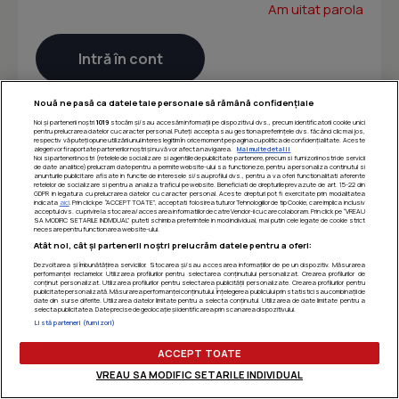
Am uitat parola
Nouă ne pasă ca datele tale personale să rămână confidențiale
Noi și partenerii noștri
1019
stocăm și/sau accesăm informații pe dispozitivul dvs., precum identificatorii cookie unici
pentru prelucrarea datelor cu caracter personal. Puteți accepta sau gestiona preferințele dvs. făcând clic mai jos,
respectiv vă puteți opune utilizării unui interes legitim în orice moment pe pagina cu politica de confidențialitate. Aceste
alegeri vor fi raportate partenerilor noștri și nu vă vor afecta navigarea.
Mai multe detalii
Noi si partenerii nostri (retelele de socializare si agentiile de publicitate partenere, precum si furnizorii nostri de servicii
de date analitice) prelucram date pentru a permite website-ului sa functioneze, pentru a personaliza continutul si
anunturile publicitare afisate in functie de interesele si/sau profilul dvs., pentru a va oferi functionalitati aferente
retelelor de socializare si pentru a analiza traficul pe website. Beneficiati de drepturile prevazute de art. 15-22 din
GDPR in legatura cu prelucrarea datelor cu caracter personal. Aceste drepturi pot fi exercitate prin modalitatea
indicata
aici
. Prin click pe “ACCEPT TOATE”, acceptati folosirea tuturor Tehnologiilor de tip Cookie, care implica inclusiv
acceptul dvs. cu privire la stocarea/accesarea informatiilor de catre Vendor-ii cu care colaboram. Prin click pe “VREAU
SA MODIFIC SETARILE INDIVIDUAL” puteti schimba preferintele in mod individual, mai putin cele legate de cookie strict
necesare pentru functionarea website-ului.
Atât noi, cât și partenerii noștri prelucrăm datele pentru a oferi:
Dezvoltarea și îmbunătățirea serviciilor. Stocarea și/sau accesarea informațiilor de pe un dispozitiv. Măsurarea
performanței reclamelor. Utilizarea profilurilor pentru selectarea conținutului personalizat. Crearea profilurilor de
conținut personalizat. Utilizarea profilurilor pentru selectarea publicității personalizate. Crearea profilurilor pentru
publicitate personalizată. Măsurarea performanței conținutului. Înțelegerea publicului prin statistici sau combinații de
date din surse diferite. Utilizarea datelor limitate pentru a selecta conținutul. Utilizarea de date limitate pentru a
selecta publicitatea. Date precise de geolocație și identificarea prin scanarea dispozitivului.
Listă parteneri (furnizori)
ACCEPT TOATE
VREAU SA MODIFIC SETARILE INDIVIDUAL