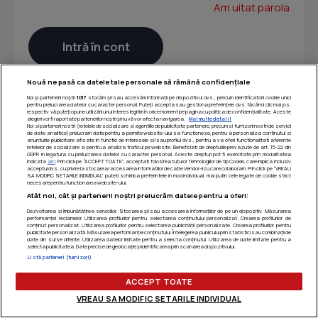
Am uitat parola
Nouă ne pasă ca datele tale personale să rămână confidențiale
Noi și partenerii noștri
1017
stocăm și/sau accesăm informații pe dispozitivul dvs., precum identificatorii cookie unici
pentru prelucrarea datelor cu caracter personal. Puteți accepta sau gestiona preferințele dvs. făcând clic mai jos,
respectiv vă puteți opune utilizării unui interes legitim în orice moment pe pagina cu politica de confidențialitate. Aceste
alegeri vor fi raportate partenerilor noștri și nu vă vor afecta navigarea.
Mai multe detalii
Noi si partenerii nostri (retelele de socializare si agentiile de publicitate partenere, precum si furnizorii nostri de servicii
de date analitice) prelucram date pentru a permite website-ului sa functioneze, pentru a personaliza continutul si
anunturile publicitare afisate in functie de interesele si/sau profilul dvs., pentru a va oferi functionalitati aferente
retelelor de socializare si pentru a analiza traficul pe website. Beneficiati de drepturile prevazute de art. 15-22 din
GDPR in legatura cu prelucrarea datelor cu caracter personal. Aceste drepturi pot fi exercitate prin modalitatea
indicata
aici
. Prin click pe “ACCEPT TOATE”, acceptati folosirea tuturor Tehnologiilor de tip Cookie, care implica inclusiv
acceptul dvs. cu privire la stocarea/accesarea informatiilor de catre Vendor-ii cu care colaboram. Prin click pe “VREAU
SA MODIFIC SETARILE INDIVIDUAL” puteti schimba preferintele in mod individual, mai putin cele legate de cookie strict
necesare pentru functionarea website-ului.
Atât noi, cât și partenerii noștri prelucrăm datele pentru a oferi:
Dezvoltarea și îmbunătățirea serviciilor. Stocarea și/sau accesarea informațiilor de pe un dispozitiv. Măsurarea
performanței reclamelor. Utilizarea profilurilor pentru selectarea conținutului personalizat. Crearea profilurilor de
conținut personalizat. Utilizarea profilurilor pentru selectarea publicității personalizate. Crearea profilurilor pentru
publicitate personalizată. Măsurarea performanței conținutului. Înțelegerea publicului prin statistici sau combinații de
date din surse diferite. Utilizarea datelor limitate pentru a selecta conținutul. Utilizarea de date limitate pentru a
selecta publicitatea. Date precise de geolocație și identificarea prin scanarea dispozitivului.
Listă parteneri (furnizori)
ACCEPT TOATE
VREAU SA MODIFIC SETARILE INDIVIDUAL