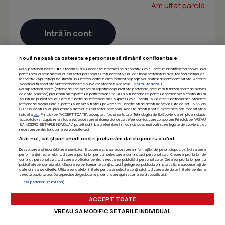
Am uitat parola
Nouă ne pasă ca datele tale personale să rămână confidențiale
Noi și partenerii noștri
1017
stocăm și/sau accesăm informații pe dispozitivul dvs., precum identificatorii cookie unici
pentru prelucrarea datelor cu caracter personal. Puteți accepta sau gestiona preferințele dvs. făcând clic mai jos,
respectiv vă puteți opune utilizării unui interes legitim în orice moment pe pagina cu politica de confidențialitate. Aceste
alegeri vor fi raportate partenerilor noștri și nu vă vor afecta navigarea.
Mai multe detalii
Noi si partenerii nostri (retelele de socializare si agentiile de publicitate partenere, precum si furnizorii nostri de servicii
de date analitice) prelucram date pentru a permite website-ului sa functioneze, pentru a personaliza continutul si
anunturile publicitare afisate in functie de interesele si/sau profilul dvs., pentru a va oferi functionalitati aferente
retelelor de socializare si pentru a analiza traficul pe website. Beneficiati de drepturile prevazute de art. 15-22 din
GDPR in legatura cu prelucrarea datelor cu caracter personal. Aceste drepturi pot fi exercitate prin modalitatea
indicata
aici
. Prin click pe “ACCEPT TOATE”, acceptati folosirea tuturor Tehnologiilor de tip Cookie, care implica inclusiv
acceptul dvs. cu privire la stocarea/accesarea informatiilor de catre Vendor-ii cu care colaboram. Prin click pe “VREAU
SA MODIFIC SETARILE INDIVIDUAL” puteti schimba preferintele in mod individual, mai putin cele legate de cookie strict
necesare pentru functionarea website-ului.
Atât noi, cât și partenerii noștri prelucrăm datele pentru a oferi:
Dezvoltarea și îmbunătățirea serviciilor. Stocarea și/sau accesarea informațiilor de pe un dispozitiv. Măsurarea
performanței reclamelor. Utilizarea profilurilor pentru selectarea conținutului personalizat. Crearea profilurilor de
conținut personalizat. Utilizarea profilurilor pentru selectarea publicității personalizate. Crearea profilurilor pentru
publicitate personalizată. Măsurarea performanței conținutului. Înțelegerea publicului prin statistici sau combinații de
date din surse diferite. Utilizarea datelor limitate pentru a selecta conținutul. Utilizarea de date limitate pentru a
selecta publicitatea. Date precise de geolocație și identificarea prin scanarea dispozitivului.
Listă parteneri (furnizori)
ACCEPT TOATE
VREAU SA MODIFIC SETARILE INDIVIDUAL