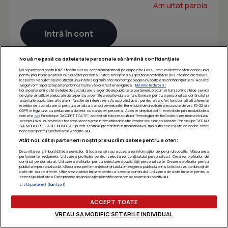
Am uitat parola
Nouă ne pasă ca datele tale personale să rămână confidențiale
Noi și partenerii noștri
1017
stocăm și/sau accesăm informații pe dispozitivul dvs., precum identificatorii cookie unici
pentru prelucrarea datelor cu caracter personal. Puteți accepta sau gestiona preferințele dvs. făcând clic mai jos,
respectiv vă puteți opune utilizării unui interes legitim în orice moment pe pagina cu politica de confidențialitate. Aceste
alegeri vor fi raportate partenerilor noștri și nu vă vor afecta navigarea.
Mai multe detalii
Noi si partenerii nostri (retelele de socializare si agentiile de publicitate partenere, precum si furnizorii nostri de servicii
de date analitice) prelucram date pentru a permite website-ului sa functioneze, pentru a personaliza continutul si
anunturile publicitare afisate in functie de interesele si/sau profilul dvs., pentru a va oferi functionalitati aferente
retelelor de socializare si pentru a analiza traficul pe website. Beneficiati de drepturile prevazute de art. 15-22 din
GDPR in legatura cu prelucrarea datelor cu caracter personal. Aceste drepturi pot fi exercitate prin modalitatea
indicata
aici
. Prin click pe “ACCEPT TOATE”, acceptati folosirea tuturor Tehnologiilor de tip Cookie, care implica inclusiv
acceptul dvs. cu privire la stocarea/accesarea informatiilor de catre Vendor-ii cu care colaboram. Prin click pe “VREAU
SA MODIFIC SETARILE INDIVIDUAL” puteti schimba preferintele in mod individual, mai putin cele legate de cookie strict
necesare pentru functionarea website-ului.
Atât noi, cât și partenerii noștri prelucrăm datele pentru a oferi:
Dezvoltarea și îmbunătățirea serviciilor. Stocarea și/sau accesarea informațiilor de pe un dispozitiv. Măsurarea
performanței reclamelor. Utilizarea profilurilor pentru selectarea conținutului personalizat. Crearea profilurilor de
conținut personalizat. Utilizarea profilurilor pentru selectarea publicității personalizate. Crearea profilurilor pentru
publicitate personalizată. Măsurarea performanței conținutului. Înțelegerea publicului prin statistici sau combinații de
date din surse diferite. Utilizarea datelor limitate pentru a selecta conținutul. Utilizarea de date limitate pentru a
selecta publicitatea. Date precise de geolocație și identificarea prin scanarea dispozitivului.
Listă parteneri (furnizori)
ACCEPT TOATE
VREAU SA MODIFIC SETARILE INDIVIDUAL