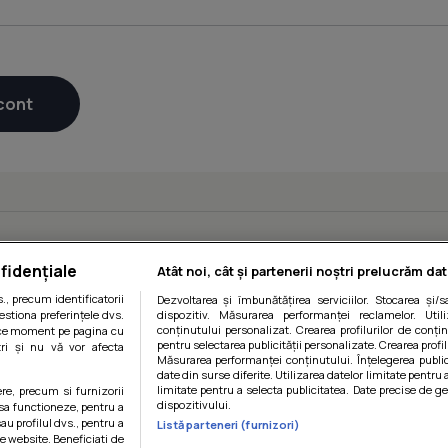
fidențiale
Atât noi, cât și partenerii noștri prelucrăm dat
, precum identificatorii
Dezvoltarea și îmbunătățirea serviciilor. Stocarea și/
estiona preferințele dvs.
dispozitiv. Măsurarea performanței reclamelor. Utili
conținutului personalizat. Crearea profilurilor de conținu
orice moment pe pagina cu
pentru selectarea publicității personalizate. Crearea profil
ștri și nu vă vor afecta
Măsurarea performanței conținutului. Înțelegerea public
date din surse diferite. Utilizarea datelor limitate pentru 
limitate pentru a selecta publicitatea. Date precise de ge
ere, precum si furnizorii
dispozitivului.
 sa functioneze, pentru a
au profilul dvs., pentru a
Listă parteneri (furnizori)
 pe website. Beneficiati de