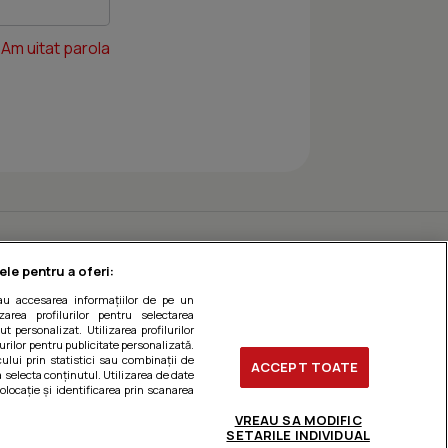
Am uitat parola
ele pentru a oferi:
sau accesarea informațiilor de pe un
zarea profilurilor pentru selectarea
t personalizat. Utilizarea profilurilor
urilor pentru publicitate personalizată.
ului prin statistici sau combinații de
ACCEPT TOATE
a selecta conținutul. Utilizarea de date
olocație și identificarea prin scanarea
VREAU SA MODIFIC
SETARILE INDIVIDUAL