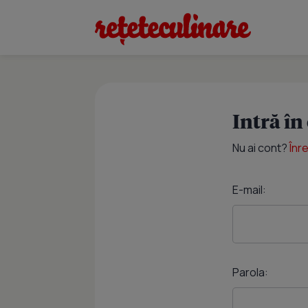
Intră în
Nu ai cont?
Înr
E-mail:
Parola: