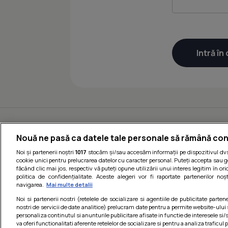
Nouă ne pasă ca datele tale personale să rămână con
Noi și partenerii noștri
1017
stocăm și/sau accesăm informații pe dispozitivul dvs.
cookie unici pentru prelucrarea datelor cu caracter personal. Puteți accepta sau g
făcând clic mai jos, respectiv vă puteți opune utilizării unui interes legitim în 
politica de confidențialitate. Aceste alegeri vor fi raportate partenerilor no
navigarea.
Mai multe detalii
Noi si partenerii nostri (retelele de socializare si agentiile de publicitate parten
nostri de servicii de date analitice) prelucram date pentru a permite website-ului
personaliza continutul si anunturile publicitare afisate in functie de interesele si/s
va oferi functionalitati aferente retelelor de socializare si pentru a analiza traficul